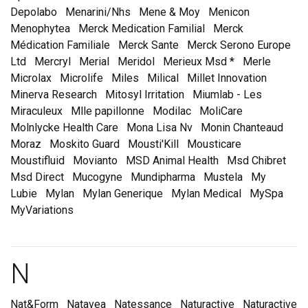
Depolabo
Menarini/Nhs
Mene & Moy
Menicon
Menophytea
Merck Medication Familial
Merck
Médication Familiale
Merck Sante
Merck Serono Europe
Ltd
Mercryl
Merial
Meridol
Merieux Msd *
Merle
Microlax
Microlife
Miles
Milical
Millet Innovation
Minerva Research
Mitosyl Irritation
Miumlab - Les
Miraculeux
Mlle papillonne
Modilac
MoliCare
Molnlycke Health Care
Mona Lisa Nv
Monin Chanteaud
Moraz
Moskito Guard
Mousti'Kill
Mousticare
Moustifluid
Movianto
MSD Animal Health
Msd Chibret
Msd Direct
Mucogyne
Mundipharma
Mustela
My
Lubie
Mylan
Mylan Generique
Mylan Medical
MySpa
MyVariations
Marques et laboratoire
N
Nat&Form
Natavea
Natessance
Naturactive
Naturactive