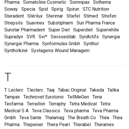
Pharma
Somatoline Cosmetic
Somnipax
Sothema
Soway
Specia
Spid
Spirig
Spirun
STC Nutrition
Steradent
Stérilux
Sterimar
Stiefel
Stimed
Strefen
Strepsils
Suavinex
Substipharm
Sun Pharma France
Sunstar Pharmadent
Super Diet
Superdiet
Superwhite
Supradyn
SVR
Svr*
Swissedilab
SynActifs
Synergia
Synergie Pharma
Synformulas Gmbh
Synthol
Syntholkiné
Systagenix Wound Managem
Marques et laboratoire
T
T. Leclerc
T.leclerc
Taaj
Tabac Original
Takeda
Talika
Tampax
Technovet Eurotonic
TellMeGen
Tena
Teofarma
Terraillon
Terraphy
Tetra Medical
Tetra
Medical S A
Teva Classics
Teva pharma
Teva Pharma
Gmbh
Teva Sante
Thalamag
The Breath Co
Théa
Thea
Pharma
Thepenier
Thera Pearl
Therabel
Theramex