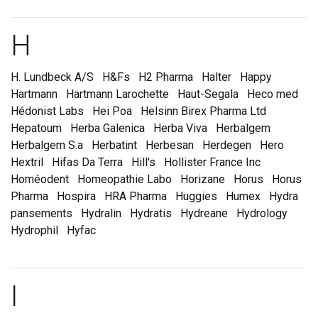
Marques et laboratoire
H
H. Lundbeck A/S
H&Fs
H2 Pharma
Halter
Happy
Hartmann
Hartmann Larochette
Haut-Segala
Heco med
Hédonist Labs
Hei Poa
Helsinn Birex Pharma Ltd
Hepatoum
Herba Galenica
Herba Viva
Herbalgem
Herbalgem S.a
Herbatint
Herbesan
Herdegen
Hero
Hextril
Hifas Da Terra
Hill's
Hollister France Inc
Homéodent
Homeopathie Labo
Horizane
Horus
Horus
Pharma
Hospira
HRA Pharma
Huggies
Humex
Hydra
pansements
Hydralin
Hydratis
Hydreane
Hydrology
Hydrophil
Hyfac
Marques et laboratoire
I