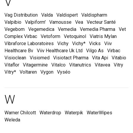
Marques et laboratoire
V
Vag Distribution
Valda
Valdispert
Valdispharm
Valpibio
Valpiform'
Vamousse
Vea
Vecteur Santé
Vegebom
Vegemedica
Vemedia
Vemedia Pharma
Vet
Complex Virbac
Vetoform
Vetoquinol
Viatris Mylan
Vibraforce Laboratoires
Vichy
Vichy*
Vicks
Viiv
Healthcare Bv
Viiv Healthcare Uk Ltd
Vilgo As
Virbac
Visioclean
Visiomed
Visiotact Pharma
Vita Api
Vitabio
Vitaflor
Vitagermine
Vitalco
Vitanutrics
Vitavea
Vitry
Vitry*
Voltaren
Vygon
Vyséo
Marques et laboratoire
W
Warner Chilcott
Waterdrop
Waterpik
WaterWipes
Weleda