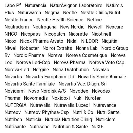
Labo Pf
Naturancia
NaturAvignon Laboratoire
Nature's
Plus
Naturwaren
Negma
Nestle
Nestle Clinic/Nutrit
Nestle France
Nestle Health Science
Netline
Neutraderm
Neutrogena
New Nordic
Newell
Nexcare
NHCO
Nicopass
Nicopatch
Nicorette
Nicotinell
Nicox
Nicox Pharma Arvato
Nidal
NILDOR
Niquitin
Niwel
Nobacter
Noirot Extraits
Nonna Lab
Nordic Group
Bv
Nordic Pharma
Noreva
Noreva Cosmétique
Noreva
Led
Noreva Led-Csp
Noreva Pharma
Noreva Veto Csp
Noreva-Led
Norgine
Noria Distribution
Novalac
Novartis
Novartis Europharm Ltd
Novartis Sante Animale
Novartis Sante Familiale
Novartis Vac. Diagn. Srl
Noviderm
Novo Nordisk A/S
Novodex
Novodex
Pharma
Novomedis
Noxidoxi
Nuk
Nurofen
NUTERGIA
Nutravalia
Nutravalia Luxeol
Nutravance
Nutreov
Nutreov Phythea-Csp
Nutri & Co
Nutri Sante
Nutriben
Nutricia
Nutricia Nutrition Cliniq
Nutriclem
Nutrisante
Nutrisens
Nutrition & Sante
NUXE