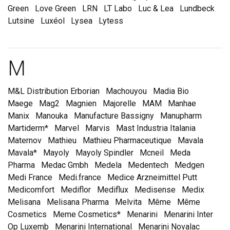
Green
Love Green
LRN
LT Labo
Luc & Lea
Lundbeck
Lutsine
Luxéol
Lysea
Lytess
Marques et laboratoire
M
M&L Distribution Erborian
Machouyou
Madia Bio
Maege
Mag2
Magnien
Majorelle
MAM
Manhae
Manix
Manouka
Manufacture Bassigny
Manupharm
Martiderm*
Marvel
Marvis
Mast Industria Italania
Maternov
Mathieu
Mathieu Pharmaceutique
Mavala
Mavala*
Mayoly
Mayoly Spindler
Mcneil
Meda
Pharma
Medac Gmbh
Medela
Medentech
Medgen
Medi France
Medi.france
Medice Arzneimittel Putt
Medicomfort
Mediflor
Mediflux
Medisense
Medix
Melisana
Melisana Pharma
Melvita
Même
Même
Cosmetics
Meme Cosmetics*
Menarini
Menarini Inter
Op Luxemb
Menarini International
Menarini Novalac