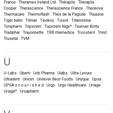
France
Theramex Ireland Ltd
Théraplix
Theraplix
Cooper
Therascience
Therascience France
Theraviva
Thermacare
Thermoflash
Thés de la Pagode
Thuasne
Tiger balm
Tilman
Tinokou
Tissot
Titanoreine
Tonipharm
Topicrem
Topicrem Nigy*
Tournier Bottu
Tradiphar
Trayonnette
TRB chemedica
Tricosteril
Trind
Trusetal
TVM
Marques et laboratoire
U
U-Labs
Uberti
Ucb Pharma
Ulabs
Ultra Levure
Ultradent
Unicet
Unilever Best Foods
Unyque
Upsa
UPSA x n o u r i s h e d
Urgo
Urgo Healthcare
Uriage
Uriage*
Ursapharm