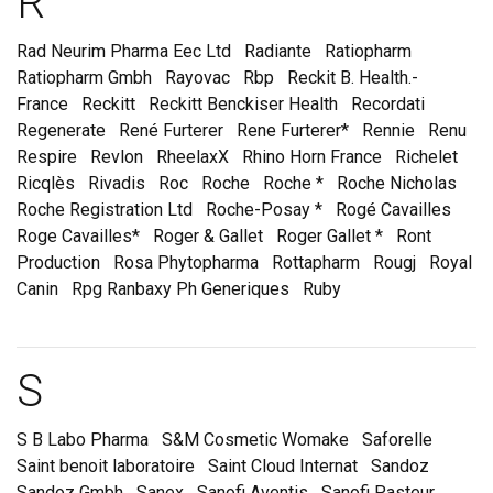
Marques et laboratoire
R
Rad Neurim Pharma Eec Ltd
Radiante
Ratiopharm
Ratiopharm Gmbh
Rayovac
Rbp
Reckit B. Health.-
France
Reckitt
Reckitt Benckiser Health
Recordati
Regenerate
René Furterer
Rene Furterer*
Rennie
Renu
Respire
Revlon
RheelaxX
Rhino Horn France
Richelet
Ricqlès
Rivadis
Roc
Roche
Roche *
Roche Nicholas
Roche Registration Ltd
Roche-Posay *
Rogé Cavailles
Roge Cavailles*
Roger & Gallet
Roger Gallet *
Ront
Production
Rosa Phytopharma
Rottapharm
Rougj
Royal
Canin
Rpg Ranbaxy Ph Generiques
Ruby
Marques et laboratoire
S
S B Labo Pharma
S&M Cosmetic Womake
Saforelle
Saint benoit laboratoire
Saint Cloud Internat
Sandoz
Sandoz Gmbh
Sanex
Sanofi Aventis
Sanofi Pasteur