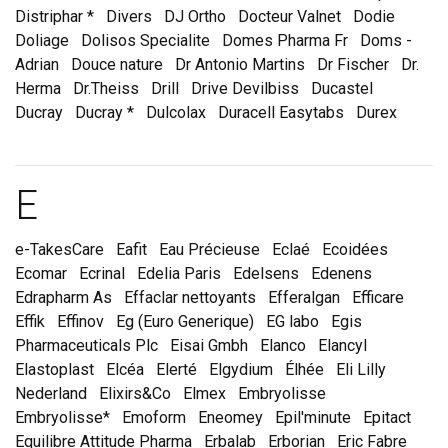
Distriphar *
Divers
DJ Ortho
Docteur Valnet
Dodie
Doliage
Dolisos Specialite
Domes Pharma Fr
Doms -
Adrian
Douce nature
Dr Antonio Martins
Dr Fischer
Dr.
Herma
Dr.Theiss
Drill
Drive Devilbiss
Ducastel
Ducray
Ducray *
Dulcolax
Duracell Easytabs
Durex
Marques et laboratoire
E
e-TakesCare
Eafit
Eau Précieuse
Eclaé
Ecoidées
Ecomar
Ecrinal
Edelia Paris
Edelsens
Edenens
Edrapharm As
Effaclar nettoyants
Efferalgan
Efficare
Effik
Effinov
Eg (Euro Generique)
EG labo
Egis
Pharmaceuticals Plc
Eisai Gmbh
Elanco
Elancyl
Elastoplast
Elcéa
Elerté
Elgydium
Élhée
Eli Lilly
Nederland
Elixirs&Co
Elmex
Embryolisse
Embryolisse*
Emoform
Eneomey
Epil'minute
Epitact
Equilibre Attitude Pharma
Erbalab
Erborian
Eric Fabre