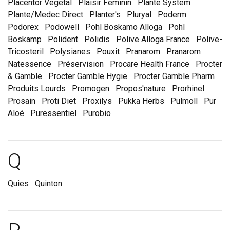
Placentor Végétal
Plaisir Féminin
Plante System
Plante/Medec Direct
Planter's
Pluryal
Poderm
Podorex
Podowell
Pohl Boskamo Alloga
Pohl
Boskamp
Polident
Polidis
Polive Alloga France
Polive-
Tricosteril
Polysianes
Pouxit
Pranarom
Pranarom
Natessence
Préservision
Procare Health France
Procter
& Gamble
Procter Gamble Hygie
Procter Gamble Pharm
Produits Lourds
Promogen
Propos'nature
Prorhinel
Prosain
Proti Diet
Proxilys
Pukka Herbs
Pulmoll
Pur
Aloé
Puressentiel
Purobio
Marques et laboratoire
Q
Quies
Quinton