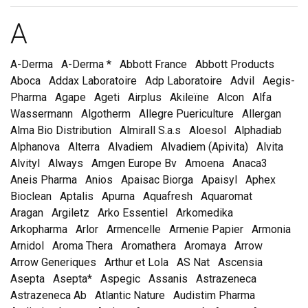
Marques et laboratoire
A
A-Derma
A-Derma *
Abbott France
Abbott Products
Aboca
Addax Laboratoire
Adp Laboratoire
Advil
Aegis-
Pharma
Agape
Ageti
Airplus
Akileïne
Alcon
Alfa
Wassermann
Algotherm
Allegre Puericulture
Allergan
Alma Bio Distribution
Almirall S.a.s
Aloesol
Alphadiab
Alphanova
Alterra
Alvadiem
Alvadiem (Apivita)
Alvita
Alvityl
Always
Amgen Europe Bv
Amoena
Anaca3
Aneis Pharma
Anios
Apaisac Biorga
Apaisyl
Aphex
Bioclean
Aptalis
Apurna
Aquafresh
Aquaromat
Aragan
Argiletz
Arko Essentiel
Arkomedika
Arkopharma
Arlor
Armencelle
Armenie Papier
Armonia
Arnidol
Aroma Thera
Aromathera
Aromaya
Arrow
Arrow Generiques
Arthur et Lola
AS Nat
Ascensia
Asepta
Asepta*
Aspegic
Assanis
Astrazeneca
Astrazeneca Ab
Atlantic Nature
Audistim Pharma