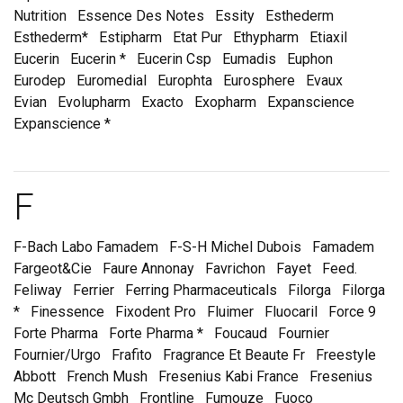
Nutrition
Essence Des Notes
Essity
Esthederm
Esthederm*
Estipharm
Etat Pur
Ethypharm
Etiaxil
Eucerin
Eucerin *
Eucerin Csp
Eumadis
Euphon
Eurodep
Euromedial
Europhta
Eurosphere
Evaux
Evian
Evolupharm
Exacto
Exopharm
Expanscience
Expanscience *
Marques et laboratoire
F
F-Bach Labo Famadem
F-S-H Michel Dubois
Famadem
Fargeot&Cie
Faure Annonay
Favrichon
Fayet
Feed.
Feliway
Ferrier
Ferring Pharmaceuticals
Filorga
Filorga
*
Finessence
Fixodent Pro
Fluimer
Fluocaril
Force 9
Forte Pharma
Forte Pharma *
Foucaud
Fournier
Fournier/Urgo
Frafito
Fragrance Et Beaute Fr
Freestyle
Abbott
French Mush
Fresenius Kabi France
Fresenius
Mc Deutsch Gmbh
Frontline
Fumouze
Fuoco