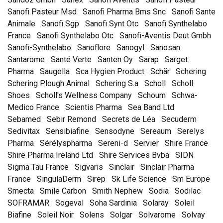
Sanofi Pasteur Msd
Sanofi Pharma Bms Snc
Sanofi Sante
Animale
Sanofi Sgp
Sanofi Synt Otc
Sanofi Synthelabo
France
Sanofi Synthelabo Otc
Sanofi-Aventis Deut Gmbh
Sanofi-Synthelabo
Sanoflore
Sanogyl
Sanosan
Santarome
Santé Verte
Santen Oy
Sarap
Sarget
Pharma
Saugella
Sca Hygien Product
Schär
Schering
Schering Plough Animal
Schering S.a
Scholl
Scholl
Shoes
Scholl's Wellness Company
Schoum
Schwa-
Medico France
Scientis Pharma
Sea Band Ltd
Sebamed
Sebir Remond
Secrets de Léa
Secuderm
Sedivitax
Sensibiafine
Sensodyne
Sereaum
Serelys
Pharma
Sérélyspharma
Sereni-d
Servier
Shire France
Shire Pharma Ireland Ltd
Shire Services Bvba
SIDN
Sigma Tau France
Sigvaris
Sinclair
Sinclair Pharma
France
SingulaDerm
Sirep
Sk Life Science
Sm Europe
Smecta
Smile Carbon
Smith Nephew
Sodia
Sodilac
SOFRAMAR
Sogeval
Soha Sardinia
Solaray
Soleil
Biafine
Soleil Noir
Solens
Solgar
Solvarome
Solvay