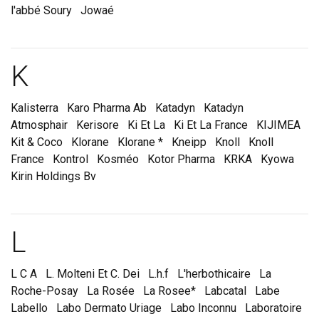
l'abbé Soury
Jowaé
Marques et laboratoire
K
Kalisterra
Karo Pharma Ab
Katadyn
Katadyn
Atmosphair
Kerisore
Ki Et La
Ki Et La France
KIJIMEA
Kit & Coco
Klorane
Klorane *
Kneipp
Knoll
Knoll
France
Kontrol
Kosméo
Kotor Pharma
KRKA
Kyowa
Kirin Holdings Bv
Marques et laboratoire
L
L C A
L. Molteni Et C. Dei
L.h.f
L'herbothicaire
La
Roche-Posay
La Rosée
La Rosee*
Labcatal
Labe
Labello
Labo Dermato Uriage
Labo Inconnu
Laboratoire