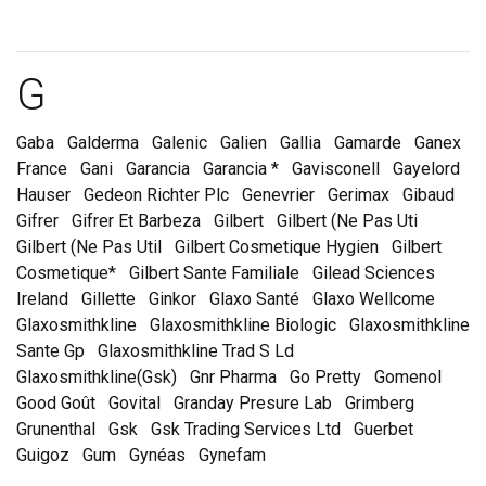
Marques et laboratoire
G
Gaba
Galderma
Galenic
Galien
Gallia
Gamarde
Ganex
France
Gani
Garancia
Garancia *
Gavisconell
Gayelord
Hauser
Gedeon Richter Plc
Genevrier
Gerimax
Gibaud
Gifrer
Gifrer Et Barbeza
Gilbert
Gilbert (Ne Pas Uti
Gilbert (Ne Pas Util
Gilbert Cosmetique Hygien
Gilbert
Cosmetique*
Gilbert Sante Familiale
Gilead Sciences
Ireland
Gillette
Ginkor
Glaxo Santé
Glaxo Wellcome
Glaxosmithkline
Glaxosmithkline Biologic
Glaxosmithkline
Sante Gp
Glaxosmithkline Trad S Ld
Glaxosmithkline(Gsk)
Gnr Pharma
Go Pretty
Gomenol
Good Goût
Govital
Granday Presure Lab
Grimberg
Grunenthal
Gsk
Gsk Trading Services Ltd
Guerbet
Guigoz
Gum
Gynéas
Gynefam