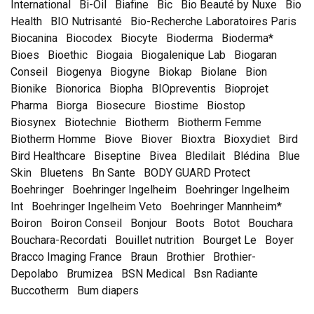
International
Bi-Oil
Biafine
Bic
Bio Beauté by Nuxe
Bio
Health
BIO Nutrisanté
Bio-Recherche Laboratoires Paris
Biocanina
Biocodex
Biocyte
Bioderma
Bioderma*
Bioes
Bioethic
Biogaia
Biogalenique Lab
Biogaran
Conseil
Biogenya
Biogyne
Biokap
Biolane
Bion
Bionike
Bionorica
Biopha
BIOpreventis
Bioprojet
Pharma
Biorga
Biosecure
Biostime
Biostop
Biosynex
Biotechnie
Biotherm
Biotherm Femme
Biotherm Homme
Biove
Biover
Bioxtra
Bioxydiet
Bird
Bird Healthcare
Biseptine
Bivea
Bledilait
Blédina
Blue
Skin
Bluetens
Bn Sante
BODY GUARD Protect
Boehringer
Boehringer Ingelheim
Boehringer Ingelheim
Int
Boehringer Ingelheim Veto
Boehringer Mannheim*
Boiron
Boiron Conseil
Bonjour
Boots
Botot
Bouchara
Bouchara-Recordati
Bouillet nutrition
Bourget Le
Boyer
Bracco Imaging France
Braun
Brothier
Brothier-
Depolabo
Brumizea
BSN Medical
Bsn Radiante
Buccotherm
Bum diapers