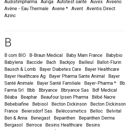
Audistimpharma
Auriga
Autotest santé
Auvex
Aveeno
Avène - Eau Thermale
Avene *
Avent
Aventis Direct
Azinc
Marques et laboratoire
B
B com BIO
B-Braun Medical
Baby Mam France
Babybio
Babylena
Baccide
Bach
Backjoy
Bailleul
Ballot-Flurin
Bausch & Lomb
Bayer Diabetes Care
Bayer Healthcare
Bayer Healthcare Ag
Bayer Pharma Sante Animal
Bayer
Santé Animale
Bayer Santé Familiale
Bayer-Pharma *
Bb
Farma Srl
Bbb
Bbryance
Bbryance Sas
Bdf Medical
Béaba
Beaphar
Beaufour Ipsen Pharma
Bébé Nacre
Bebebiafine
Bebisol
Becton Dickinson
Becton Dickinson
France
Beiersdorf Sas
Belécosmetics
Belloc
Belvital
Ben & Anna
Benegast
Bepanthen
Bepanthen Derma
Bergasol
Berroca
Besins Healthcare
Besins