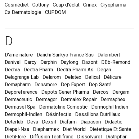
Cosmédiet
Cottony
Coup d'éclat
Crinex
Cryopharma
Cs Dermatologie
CUPDOM
Marques et laboratoire
D
D'âme nature
Daiichi Sankyo France Sas
Dalembert
Danival
Darcy
Darphin
Daylong
Dazont
DBb-Remond
Dechra
Dectra Pharm
Dectra Pharm As
Degan
Delagrange Lab
Delarom
Delatex
Delical
Délicure
Demapharm
Densmore
Dep Expert
Dep Santé
Deporeference
Depots Gener Pharma
Dercos
Dergam
Dermaceutic
Dermagor
Dermalex Repair
Dermaphex
Dermasel Spa
Dermatoline Comestic
Dermophil Indien
Dermophil-Indien
Désinfectis
Dessillons Dutrillaux
Deterlub
Deva
Dexsil
Diafarm
Diapason
Didactic
Diepal-Nsa
Diepharmex
Diet World
Dietetique Et Sante
DietiFlore
Diffusion Tech.franc
Dissolvurol
Distriphar