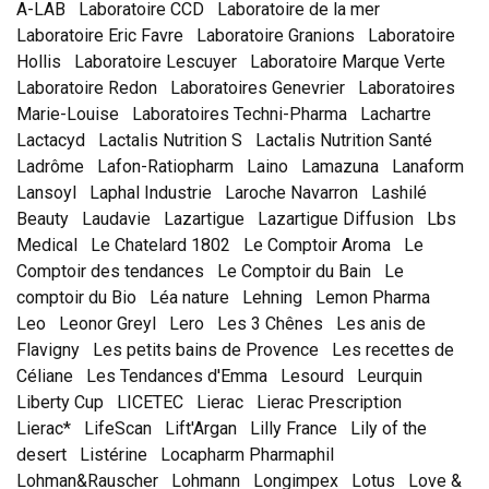
A-LAB
Laboratoire CCD
Laboratoire de la mer
Laboratoire Eric Favre
Laboratoire Granions
Laboratoire
Hollis
Laboratoire Lescuyer
Laboratoire Marque Verte
Laboratoire Redon
Laboratoires Genevrier
Laboratoires
Marie-Louise
Laboratoires Techni-Pharma
Lachartre
Lactacyd
Lactalis Nutrition S
Lactalis Nutrition Santé
Ladrôme
Lafon-Ratiopharm
Laino
Lamazuna
Lanaform
Lansoyl
Laphal Industrie
Laroche Navarron
Lashilé
Beauty
Laudavie
Lazartigue
Lazartigue Diffusion
Lbs
Medical
Le Chatelard 1802
Le Comptoir Aroma
Le
Comptoir des tendances
Le Comptoir du Bain
Le
comptoir du Bio
Léa nature
Lehning
Lemon Pharma
Leo
Leonor Greyl
Lero
Les 3 Chênes
Les anis de
Flavigny
Les petits bains de Provence
Les recettes de
Céliane
Les Tendances d'Emma
Lesourd
Leurquin
Liberty Cup
LICETEC
Lierac
Lierac Prescription
Lierac*
LifeScan
Lift'Argan
Lilly France
Lily of the
desert
Listérine
Locapharm Pharmaphil
Lohman&Rauscher
Lohmann
Longimpex
Lotus
Love &