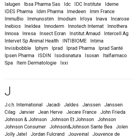
Ialugen
Ibsa Pharma Sas
Idc
IDC Institute
Iderne
IDES Pharma
Idim Pharma
Imedeen
Imm France
ImmuBio
Immunostim
Imodium
In'oya
Inava
Incarose
Inebios
Ineldea
Innoderm
Innotech Internat
Innothera
Innoxa
Inresa
Insect Ecran
Institut Arnaud
Intercell Ag
Intervet Sp Animal Health
INTIBIOME
Intima
Invisibobble
Iphym
Iprad
Iprad Pharma
Iprad Santé
Ipsen Pharma
ISDIN
Isodisnatura
Isoxan
Italfarmaco
Spa
Item Dermatologie
Ixxi
Marques et laboratoire
J
J.c.h. International
Jacadi
Jaldes
Janssen
Janssen
Cilag
Janvier
Jean Herve
Jecare France
John Frieda
Johnson & Johnson
Johnson Et Johnson
Johnson
Johnson Consumer
Johnson&Johnson Sante Bea
Jolen
Jolly Jatel
Jordan Fulcrand
Jouveinal
Jouvence de