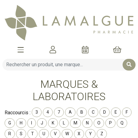
Afficher la navigation
Mon compte
Mon pani
MARQUES &
LABORATOIRES
Raccourcis :
3
4
7
A
B
C
D
E
F
G
H
I
J
K
L
M
N
O
P
Q
R
S
T
U
V
W
X
Y
Z