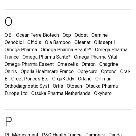
Marques et laboratoire
O
O.B.
Ocean Terre Biotech
Ocp
Odost
Oemine
Oenobiol
Offidis
Ola Bamboo
Oleanat
Olioseptil
Omega Pharma
Omega Pharma Beaute*
Omega Pharma
France
Omega Pharma Sante*
Omega Pharma Vital
Omega-Pharma Essent
Omezelis
Omron
Onagrine
Oniris
Opella Healthcare France
Ophycure
Optone
Oral-
B
Orcet Ponces Ets
OrgaKiddy
Orlane
Orliman
Orthodiagnostic Syst
Ortis
Otosan
Otsuka Pharma
Europe Ltd
Otsuka Pharma Netherlands
Oxyhero
Marques et laboratoire
P
P.f. Medicament
P&G Health France
Pampers
Panda