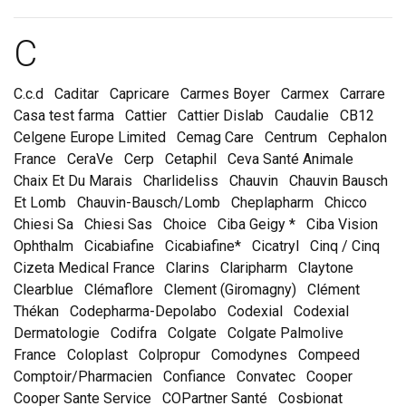
Marques et laboratoire
C
C.c.d
Caditar
Capricare
Carmes Boyer
Carmex
Carrare
Casa test farma
Cattier
Cattier Dislab
Caudalie
CB12
Celgene Europe Limited
Cemag Care
Centrum
Cephalon
France
CeraVe
Cerp
Cetaphil
Ceva Santé Animale
Chaix Et Du Marais
Charlideliss
Chauvin
Chauvin Bausch
Et Lomb
Chauvin-Bausch/Lomb
Cheplapharm
Chicco
Chiesi Sa
Chiesi Sas
Choice
Ciba Geigy *
Ciba Vision
Ophthalm
Cicabiafine
Cicabiafine*
Cicatryl
Cinq / Cinq
Cizeta Medical France
Clarins
Claripharm
Claytone
Clearblue
Clémaflore
Clement (Giromagny)
Clément
Thékan
Codepharma-Depolabo
Codexial
Codexial
Dermatologie
Codifra
Colgate
Colgate Palmolive
France
Coloplast
Colpropur
Comodynes
Compeed
Comptoir/Pharmacien
Confiance
Convatec
Cooper
Cooper Sante Service
COPartner Santé
Cosbionat