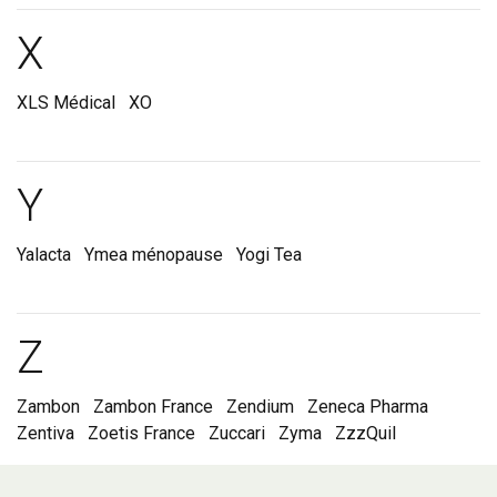
Marques et laboratoire
X
XLS Médical
XO
Marques et laboratoire
Y
Yalacta
Ymea ménopause
Yogi Tea
Marques et laboratoire
Z
Zambon
Zambon France
Zendium
Zeneca Pharma
Zentiva
Zoetis France
Zuccari
Zyma
ZzzQuil