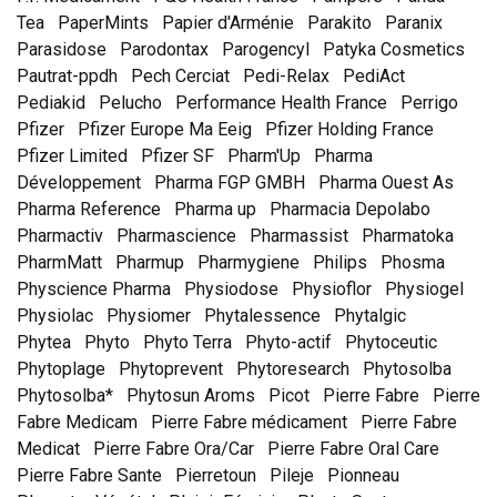
Tea
PaperMints
Papier d'Arménie
Parakito
Paranix
Parasidose
Parodontax
Parogencyl
Patyka Cosmetics
Pautrat-ppdh
Pech Cerciat
Pedi-Relax
PediAct
Pediakid
Pelucho
Performance Health France
Perrigo
Pfizer
Pfizer Europe Ma Eeig
Pfizer Holding France
Pfizer Limited
Pfizer SF
Pharm'Up
Pharma
Développement
Pharma FGP GMBH
Pharma Ouest As
Pharma Reference
Pharma up
Pharmacia Depolabo
Pharmactiv
Pharmascience
Pharmassist
Pharmatoka
PharmMatt
Pharmup
Pharmygiene
Philips
Phosma
Physcience Pharma
Physiodose
Physioflor
Physiogel
Physiolac
Physiomer
Phytalessence
Phytalgic
Phytea
Phyto
Phyto Terra
Phyto-actif
Phytoceutic
Phytoplage
Phytoprevent
Phytoresearch
Phytosolba
Phytosolba*
Phytosun Aroms
Picot
Pierre Fabre
Pierre
Fabre Medicam
Pierre Fabre médicament
Pierre Fabre
Medicat
Pierre Fabre Ora/Car
Pierre Fabre Oral Care
Pierre Fabre Sante
Pierretoun
Pileje
Pionneau