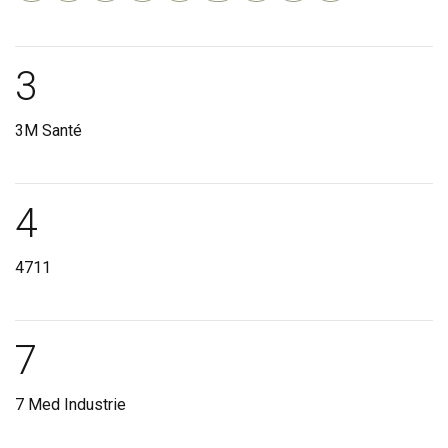
Marques et laboratoire
3
3M Santé
Marques et laboratoire
4
4711
Marques et laboratoire
7
7 Med Industrie