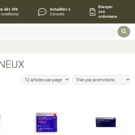
Envoyer
rte dès 39€
Actualités
&
son
 conditions)
Conseils
ordonnace
INEUX
r
Ajouter au panier
Ajouter au panier