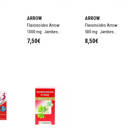
ARROW
ARROW
Flavonoïdes Arrow
Flavonoïdes Arrow
1000 mg : Jambes
500 mg : Jambes
lourdes et
lourdes 60
7,50€
8,50€
hémorroïdes
comprimés
se
aire