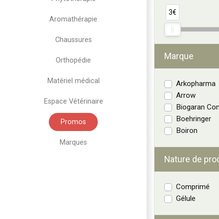
3€
Aromathérapie
Chaussures
Marque
Orthopédie
Matériel médical
Arkopharma
Arrow
Espace Vétérinaire
Biogaran Con
Boehringer
Promos
Boiron
Marques
Nature de pro
Comprimé
Gélule