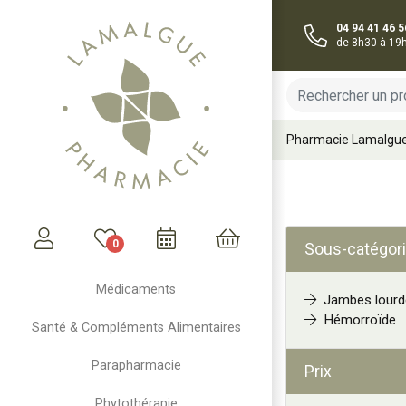
04 94 41 46 5
de 8h30 à 19
Pharmacie Lamalgu
0
Sous-catégori
Mon compte
Mon panier
Médicaments
Jambes lourd
Hémorroïde
Santé & Compléments Alimentaires
Parapharmacie
Prix
Phytothérapie