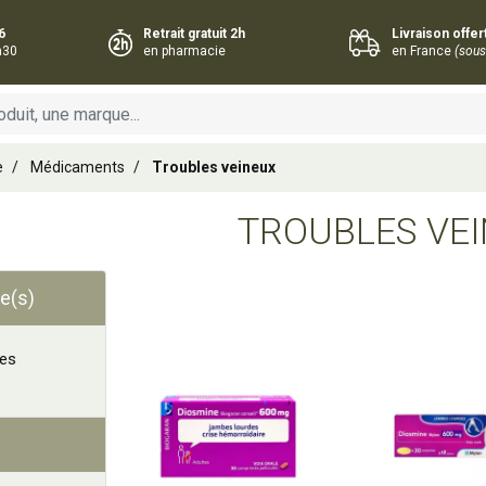
6
Retrait gratuit 2h
Livraison offe
h30
en pharmacie
en France
(sous
e
Médicaments
Troubles veineux
TROUBLES VE
e(s)
Ajouter au panier
Ajouter au panie
es