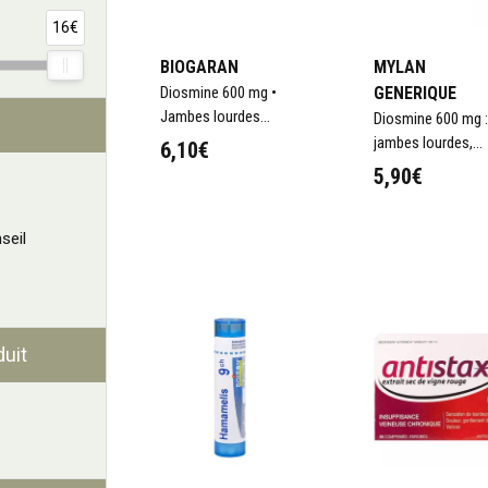
16€
BIOGARAN
MYLAN
Diosmine 600 mg •
GENERIQUE
Jambes lourdes
Diosmine 600 mg :
Hémorroïdes
jambes lourdes,
6,10€
circulation veineu
5,90€
et crise hémorroïd
seil
duit