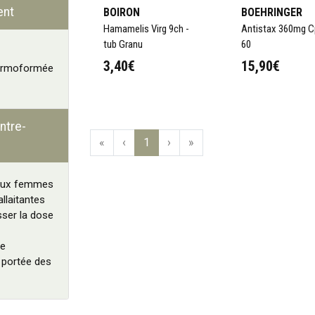
ent
BOIRON
BOEHRINGER
Hamamelis Virg 9ch -
Antistax 360mg C
tub Granu
60
3,40€
15,90€
hermoformée
ntre-
«
‹
1
›
»
 aux femmes
allaitantes
ser la dose
e
 portée des