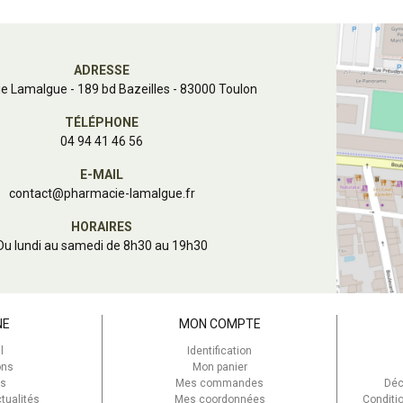
ADRESSE
e Lamalgue
-
189 bd Bazeilles - 83000 Toulon
TÉLÉPHONE
04 94 41 46 56
E-MAIL
contact
@
pharmacie-lamalgue.fr
HORAIRES
Du lundi au samedi de 8h30 au 19h30
NE
MON COMPTE
l
Identification
ons
Mon panier
s
Mes commandes
Déc
tualités
Mes coordonnées
Conditi