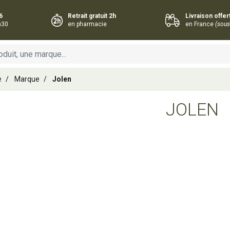
6
Retrait gratuit 2h
Livraison offe
h30
en pharmacie
en France
(sous
e
Marque
Jolen
JOLEN