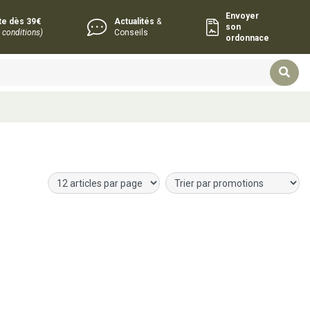
Envoyer
rte dès 39€
Actualités
&
son
 conditions)
Conseils
ordonnace