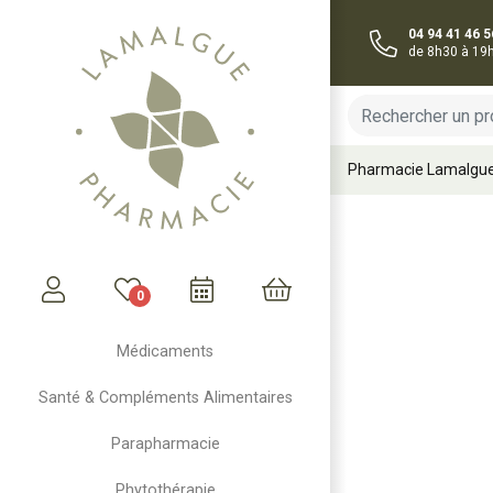
04 94 41 46 5
de 8h30 à 19
Pharmacie Lamalgu
0
Mon compte
Mon panier
Médicaments
Santé & Compléments Alimentaires
Parapharmacie
Phytothérapie