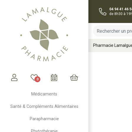
04 94 41 46 5
de 8h30 à 19
Pharmacie Lamalgu
0
Mon compte
Mon panier
Médicaments
Santé & Compléments Alimentaires
Parapharmacie
Phytothérapie