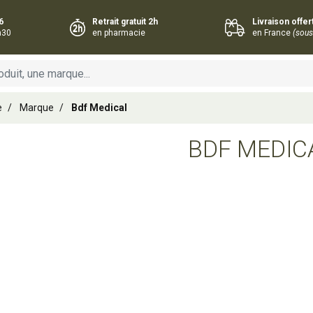
6
Retrait gratuit 2h
Livraison offe
h30
en pharmacie
en France
(sous
e
Marque
Bdf Medical
BDF MEDIC