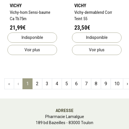
VICHY
VICHY
Vichy-hom Sensi-baume
Vichy-dermablend Corr
Ca Tb75m
Teint 55
21,99€
23,50€
Indisponible
Indisponible
Voir plus
Voir plus
«
‹
1
2
3
4
5
6
7
8
9
10
›
ADRESSE
Pharmacie Lamalgue
189 bd Bazeilles - 83000 Toulon