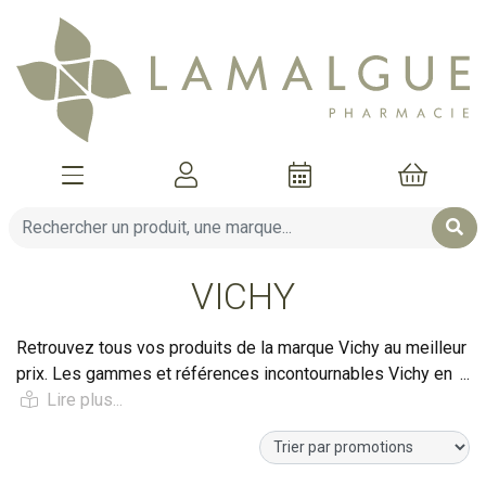
Afficher la navigation
Mon compte
Mon pani
VICHY
Retrouvez tous vos produits de la marque Vichy au meilleur
prix. Les gammes et références incontournables Vichy en
vente sur votre parapharmacie en ligne : Dermablend,
Mineral 89, Liftactiv, Dercos, Normaderm, Neovadiol,
Aqualia Thermal, Vitamine C...