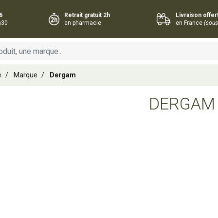
6
Retrait gratuit 2h
Livraison offe
h30
en pharmacie
en France
(sous
e
Marque
Dergam
DERGAM