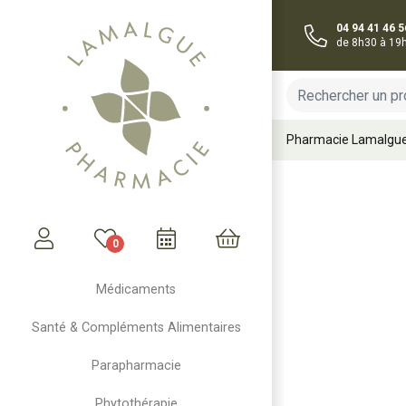
04 94 41 46 5
de 8h30 à 19
Pharmacie Lamalgu
0
Mon compte
Mon panier
Médicaments
Santé & Compléments Alimentaires
Parapharmacie
Phytothérapie