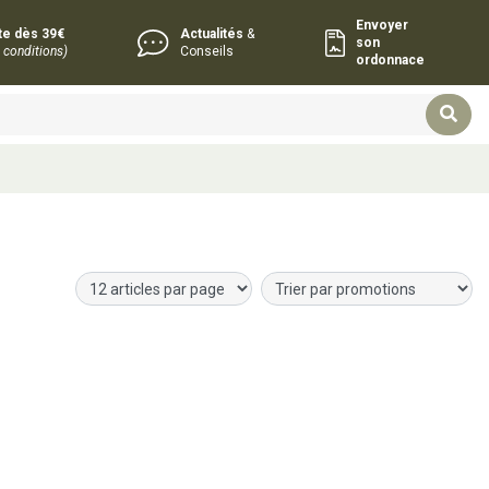
Envoyer
rte dès 39€
Actualités
&
son
 conditions)
Conseils
ordonnace