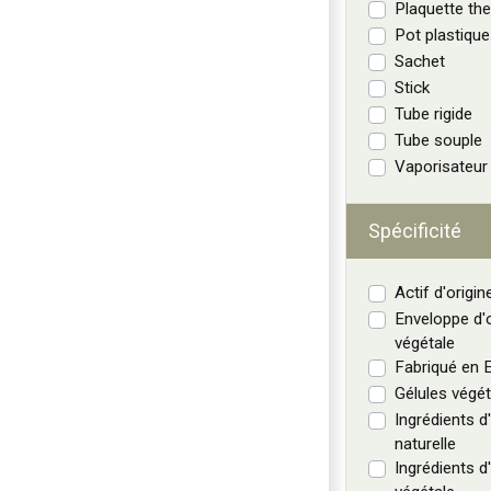
Plaquette t
Pot plastique
Sachet
Stick
Tube rigide
Tube souple
Vaporisateur
Spécificité
Actif d'origin
Enveloppe d'o
végétale
Fabriqué en 
Gélules végét
Ingrédients d'
naturelle
Ingrédients d'