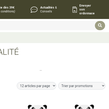
Envoyer
rte dès 39€
Actualités
&
son
 conditions)
Conseils
ordonnace
ALITÉ
s
harmacie
e forme
r
Ajouter au panier
Ajouter au panier
aires forme et vitalité