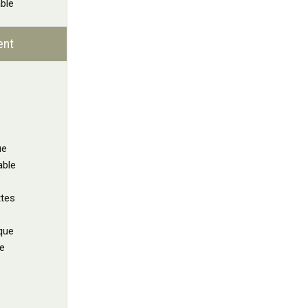
ble
ent
ue
able
tes
que
e