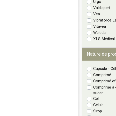
Urgo
Valdispert
Vea
Vibraforce L
Vitavea
Weleda
XLS Médical
Nature de pro
Capsule - Gél
Comprimé
Comprimé ef
Comprimé à c
sucer
Gel
Gélule
Sirop