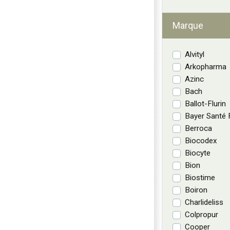
Marque
Alvityl
Arkopharma
Azinc
Bach
Ballot-Flurin
Bayer Santé F
Berroca
Biocodex
Biocyte
Bion
Biostime
Boiron
Charlideliss
Colpropur
Cooper