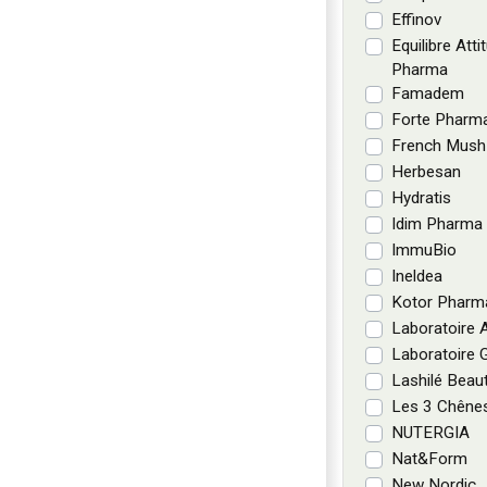
Effinov
Equilibre Atti
Pharma
Famadem
Forte Pharm
French Mush
Herbesan
Hydratis
Idim Pharma
ImmuBio
Ineldea
Kotor Pharm
Laboratoire
Laboratoire 
Lashilé Beau
Les 3 Chêne
NUTERGIA
Nat&Form
New Nordic