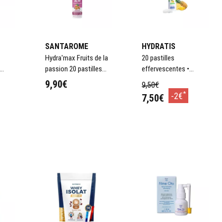
d Co ou Nutergia. Vous y
bolisme énergétique
e et renforcer les
SANTAROME
HYDRATIS
Hydra'max Fruits de la
20 pastilles
passion 20 pastilles
effervescentes •
eur effet stimulant
d'hydratation
arôme Ananas
9,90€
9,50€
*
-2€
7,50€
entaires
r
Ajouter au panier
Ajouter au panier
sses d’énergie, des
ncentration, notamment
 de saison ou de
limentaires