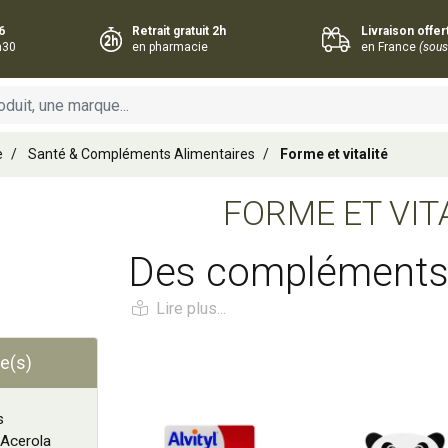
6
Retrait gratuit 2h
Livraison offe
h30
en pharmacie
en France
(sous
e
Santé & Compléments Alimentaires
Forme et vitalité
FORME ET VIT
Des complément
alimentaires en P
pour booster votr
e(s)
Ajouter au panier
Ajouter au panie
s
Un coup de
fatigue
? Les compléments aliment
 Acerola