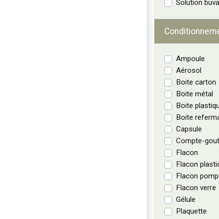
Solution buva
Conditionnem
Ampoule
Aérosol
Boite carton
Boite métal
Boite plastiq
Boite referm
Capsule
Compte-gout
Flacon
Flacon plasti
Flacon pomp
Flacon verre
Gélule
Plaquette