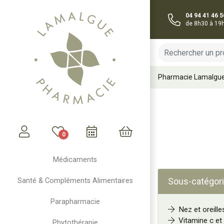
04 94 41 46 5
de 8h30 à 19
Pharmacie Lamalgu
0
Mon compte
Mon panier
Médicaments
Sous-catégori
Santé & Compléments Alimentaires
Parapharmacie
Nez et oreille
Vitamine c et
Phytothérapie