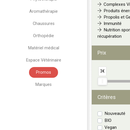
Complexes V
Produits éner
Aromathérapie
Propolis et G
Immunité
Chaussures
Nutrition spor
Orthopédie
récupération
Matériel médical
Prix
Espace Vétérinaire
3€
Promos
Marques
Critères
Nouveauté
BIO
Vegan