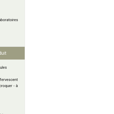
aboratoires
duit
ules
fervescent
roquer - à