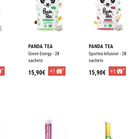
quotidien.
d’énergie :
PANDA TEA
PANDA TEA
erturbé ou une
Green Energy - 28
Sportea Infusion - 28
e vitalité. Pour soutenir
sachets
sachets
ents alimentaires forme
*
*
*
+1
+1
15,90€
15,90€
tamines, minéraux et
l’
énergie physique et
se pour tous
r
Ajouter au panier
Ajouter au panier
, développées par des