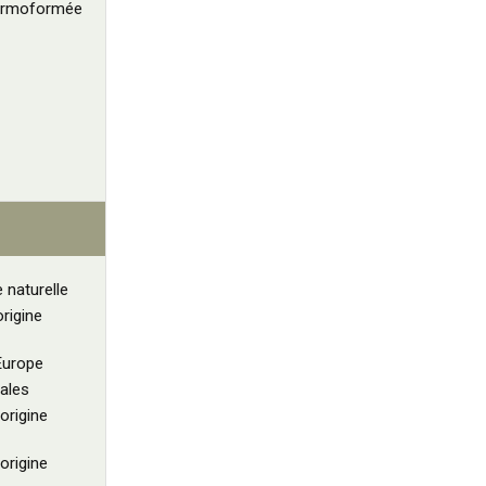
hermoformée
e naturelle
rigine
Europe
ales
origine
origine