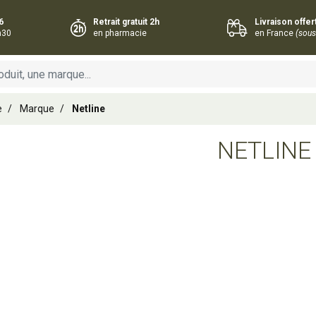
6
Retrait gratuit 2h
Livraison offe
h30
en pharmacie
en France
(sous
e
Marque
Netline
NETLINE