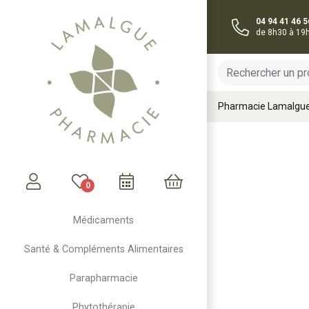
04 94 41 46 5
de 8h30 à 19
Pharmacie Lamalgu
0
Mon compte
Mon panier
Médicaments
Santé & Compléments Alimentaires
Parapharmacie
Phytothérapie