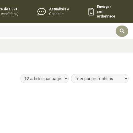
Envoyer
rte dès 39€
Actualités
&
son
 conditions)
Conseils
ordonnace