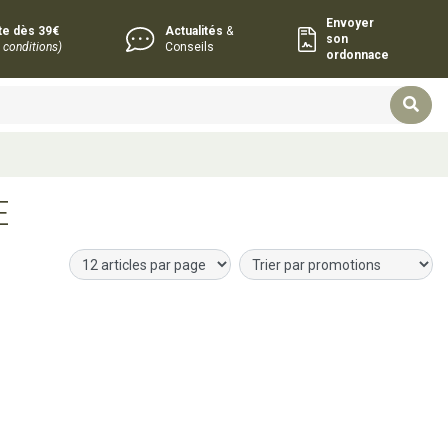
Envoyer
rte dès 39€
Actualités
&
son
 conditions)
Conseils
ordonnace
E