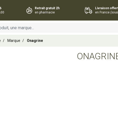
6
Retrait gratuit 2h
Livraison offe
h30
en pharmacie
en France
(sous
e
Marque
Onagrine
ONAGRIN