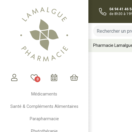
04 94 41 46 5
de 8h30 à 19
Pharmacie Lamalgu
0
Mon compte
Mon panier
Médicaments
Santé & Compléments Alimentaires
Parapharmacie
Phytothérapie