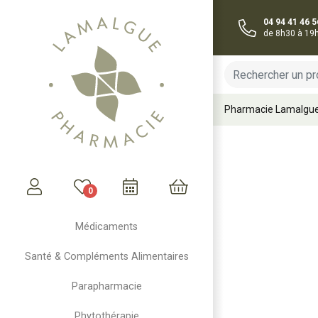
04 94 41 46 5
de 8h30 à 19
Pharmacie Lamalgu
0
Mon compte
Mon panier
Médicaments
Santé & Compléments Alimentaires
Parapharmacie
Phytothérapie