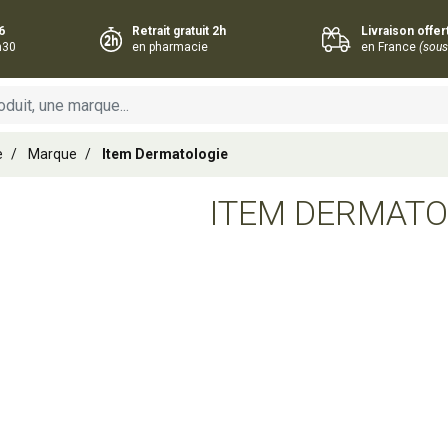
6
Retrait gratuit 2h
Livraison offe
h30
en pharmacie
en France
(sous
e
Marque
Item Dermatologie
ITEM DERMATO