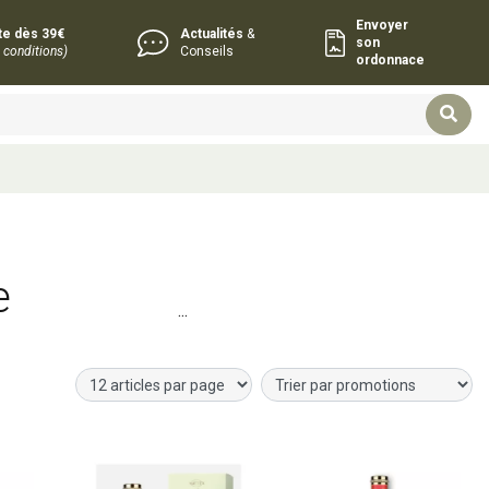
Envoyer
rte dès 39€
Actualités
&
son
 conditions)
Conseils
ordonnace
e
histoire
r
Ajouter au panier
Ajouter au panier
 ! Ce
parfum