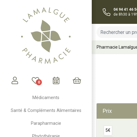
04 94 41 46 5
de 8h30 à 19
Pharmacie Lamalgu
0
Mon compte
Mon panier
Médicaments
Prix
Santé & Compléments Alimentaires
Parapharmacie
5€
Phytothérapie