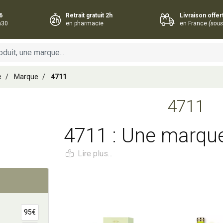
6
Retrait gratuit 2h
Livraison offe
h30
en pharmacie
en France
(sous
e
Marque
4711
4711
4711 : Une marqu
légendaire et une 
de parfum unique
Ajouter au panier
Ajouter au panie
95€
Quatre chiffres, une icône intemporelle : 4711