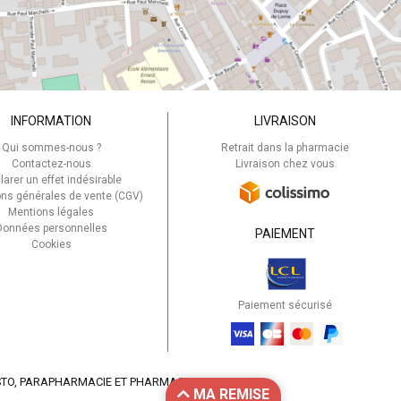
ement sélectionnés,
médiate et stimulent à la
u lâcher-prise, 4711
alisant à chaque
 constante
INFORMATION
LIVRAISON
Qui sommes-nous ?
Retrait dans la pharmacie
Contactez-nous
Livraison chez vous
larer un effet indésirable
ons générales de vente (CGV)
 s’adaptant aux
Mentions légales
Données personnelles
ration avec des
PAIEMENT
Cookies
rmanence ses
créations
 savoir-faire d’exception
toujours plus audacieux
Paiement sécurisé
STO
, PARAPHARMACIE ET PHARMACIE EN LIGNE
MA REMISE