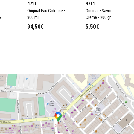
4711
4711
Original Eau Cologne •
Original • Savon
&
800 ml
Crème • 200 gr
94,50€
5,50€
rtise olfactive
r-faire exceptionnel
uée sur la célèbre
u incontournable, attirant
s des quatre coins du
ternationale, un parfum
isément, à Cologne.
aits
 fraîcheur et de