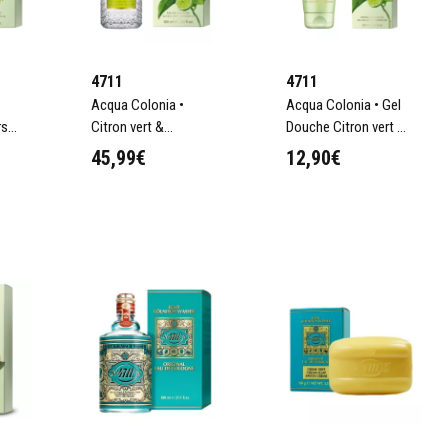
vers le monde :
4711
4711
Acqua Colonia •
Acqua Colonia • Gel
al
rs
Citron vert &
Douche Citron vert &
onde
Muscade • 170 ml
Muscade • 200 ml
45,99€
12,90€
de entier
 valeurs