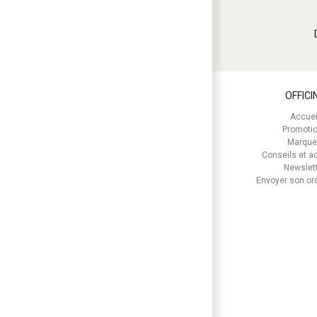
OFFICI
Accuei
Promoti
Marque
Conseils et ac
Newslet
Envoyer son o