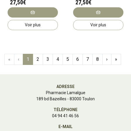
27,50€
27,50€
Voir plus
Voir plus
«
‹
1
2
3
4
5
6
7
8
›
»
ADRESSE
Pharmacie Lamalgue
189 bd Bazeilles - 83000 Toulon
TÉLÉPHONE
04 94 41 46 56
E-MAIL