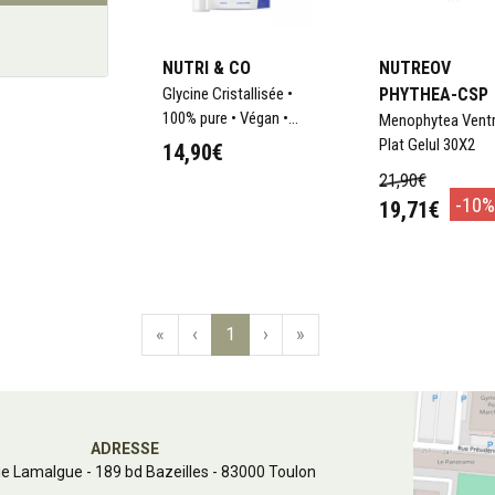
NUTRI & CO
NUTREOV
Glycine Cristallisée •
PHYTHEA-CSP
100% pure • Végan •
Menophytea Vent
60 portions
Plat Gelul 30X2
14,90€
21,90€
-10%
19,71€
«
‹
1
›
»
ADRESSE
e Lamalgue
-
189 bd Bazeilles - 83000 Toulon