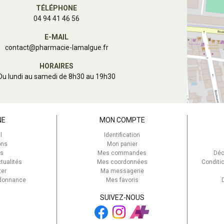
TÉLÉPHONE
04 94 41 46 56
E-MAIL
contact
@
pharmacie-lamalgue.fr
HORAIRES
Du lundi au samedi de 8h30 au 19h30
NE
MON COMPTE
l
Identification
ons
Mon panier
s
Mes commandes
Déc
tualités
Mes coordonnées
Conditi
ter
Ma messagerie
rdonnance
Mes favoris
SUIVEZ-NOUS