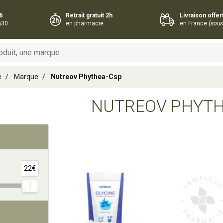
6
Retrait gratuit 2h
Livraison offe
h30
en pharmacie
en France
(sous
e
Marque
Nutreov Phythea-Csp
NUTREOV PHYTH
Ajouter au panier
Ajouter au panie
22€