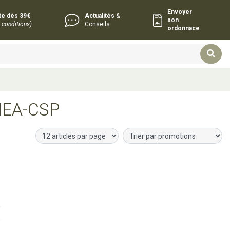
Envoyer
rte dès 39€
Actualités
&
son
 conditions)
Conseils
ordonnace
EA-CSP
r