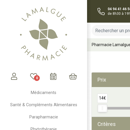
04 94 41 46 5
de 8h30 à 19
Pharmacie Lamalgu
0
Prix
Mon compte
Mon panier
Médicaments
14€
Santé & Compléments Alimentaires
Parapharmacie
Critères
Phytothérapie