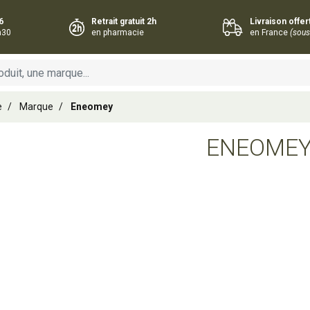
6
Retrait gratuit 2h
Livraison offe
h30
en pharmacie
en France
(sous
e
Marque
Eneomey
ENEOME