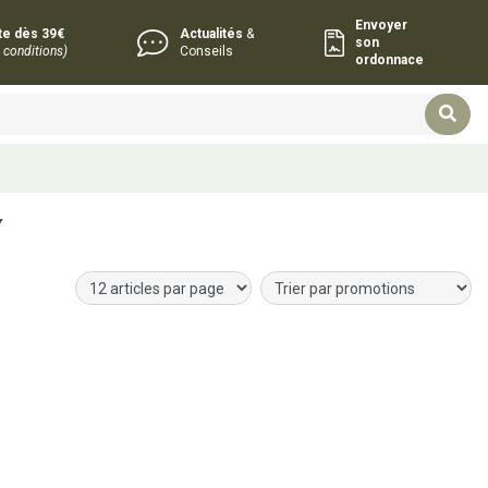
Envoyer
rte dès 39€
Actualités
&
son
 conditions)
Conseils
ordonnace
Y