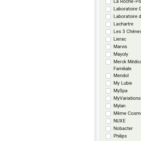
La Roche-Po
Laboratoire 
Laboratoire d
Lachartre
Les 3 Chêne
Lierac
Marvis
Mayoly
Merck Médic
Familiale
Meridol
My Lubie
MySpa
MyVariations
Mylan
Même Cosme
NUXE
Nobacter
Philips