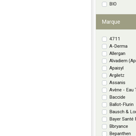
BIO
Marque
4711
A-Derma
Allergan
Alvadiem (Api
Apaisyl
Argiletz
Assanis
Avène - Eau 
Baccide
Ballot-Flurin
Bausch & L
Bayer Santé F
Bbryance
Bepanthen