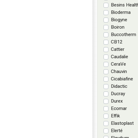
Besins Healt
Bioderma
Biogyne
Boiron
Buccotherm
CB12
Cattier
Caudalie
CeraVe
Chauvin
Cicabiafine
Didactic
Ducray
Durex
Ecomar
Effik
Elastoplast
Elerté