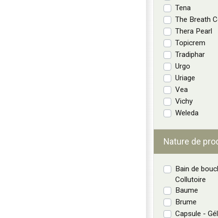
Tena
The Breath 
Thera Pearl
Topicrem
Tradiphar
Urgo
Uriage
Vea
Vichy
Weleda
Nature de pro
Bain de bouc
Collutoire
Baume
Brume
Capsule - Gél