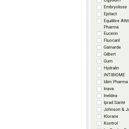
Elgydium
Embryolisse
Epitact
Equilibre Atti
Pharma
Eucerin
Fluocaril
Gamarde
Gilbert
Gum
Hydralin
INTIBIOME
Idim Pharma
Inava
Ineldea
Iprad Santé
Johnson & J
Klorane
Kontrol