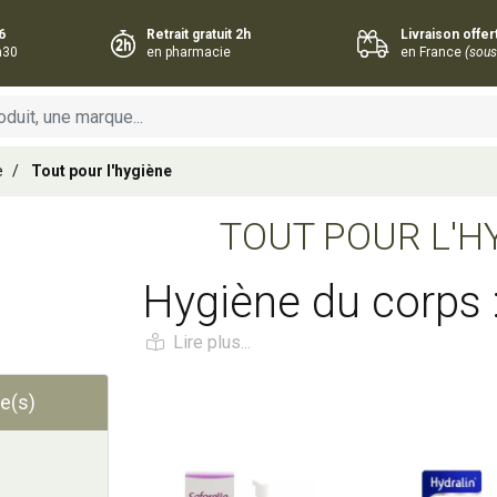
6
Retrait gratuit 2h
Livraison offe
h30
en pharmacie
en France
(sous
e
Tout pour l'hygiène
TOUT POUR L'H
Hygiène du corps 
soins adaptés à 
besoin
e(s)
Ajouter au panier
Ajouter au panie
Prendre soin de son hygiène corporelle est u