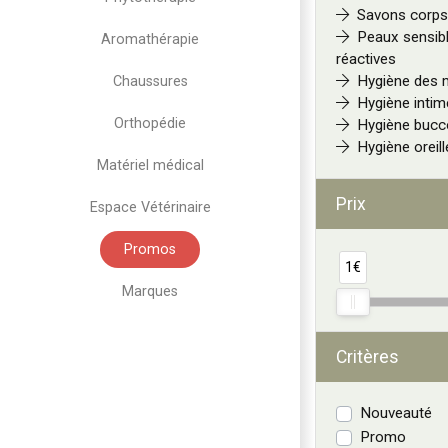
Savons corps
Peaux sensibl
Aromathérapie
réactives
Hygiène des 
Chaussures
Hygiène intim
Orthopédie
Hygiène bucc
Hygiène oreill
Matériel médical
Prix
Espace Vétérinaire
Promos
1€
Marques
Critères
Nouveauté
Promo