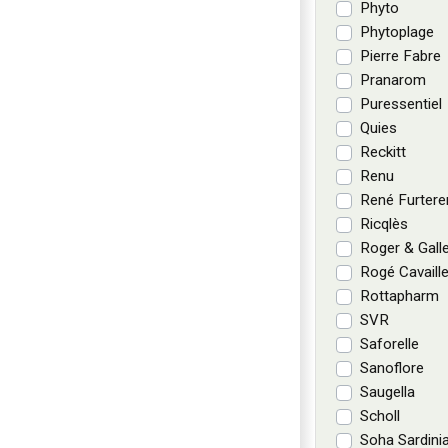
Phyto
Phytoplage
Pierre Fabre
Pranarom
Puressentiel
Quies
Reckitt
Renu
René Furtere
Ricqlès
Roger & Gall
Rogé Cavaill
Rottapharm
SVR
Saforelle
Sanoflore
Saugella
Scholl
Soha Sardini