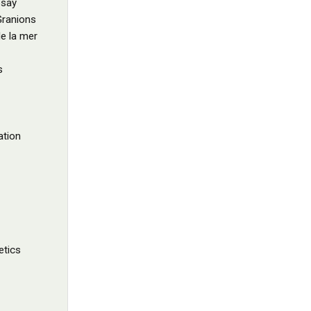
say
Granions
e la mer
s
ation
tics