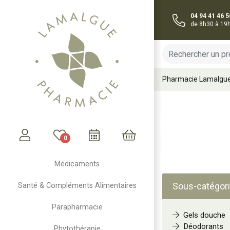
04 94 41 46 5
de 8h30 à 19
Pharmacie Lamalgu
0
Mon compte
Mon panier
Médicaments
Sous-catégori
Santé & Compléments Alimentaires
Parapharmacie
Gels douche
Déodorants
Phytothérapie