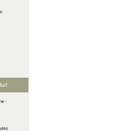
Co
duit
he -
ules