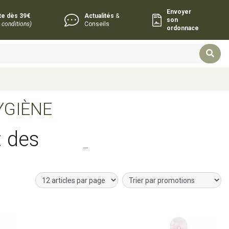
Envoyer
rte dès 39€
Actualités
&
son
 conditions)
Conseils
ordonnace
YGIÈNE
: des
chaque
r
Ajouter au panier
Ajouter au panier
n geste quotidien