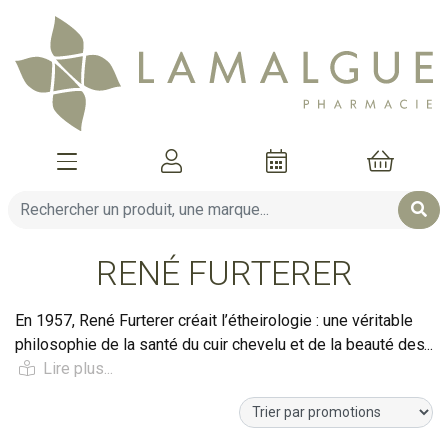
Afficher la navigation
Mon compte
Mon pani
RENÉ FURTERER
En 1957, René Furterer créait l’étheirologie : une véritable
philosophie de la santé du cuir chevelu et de la beauté des
cheveux (étheirologie, du grec etheira, chevelure, et etheiro,
soigner). Il met en pratique cette démarche, dans son
premier Spa capillaire à Paris, en développant une méthode
en trois temps : « Préparer, Laver, Traiter » qui, à l'issue d'un