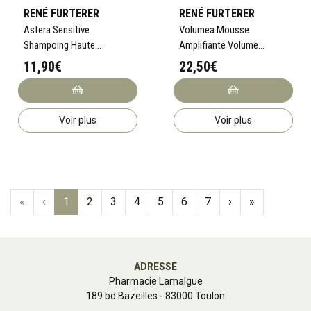
RENÉ FURTERER
RENÉ FURTERER
Astera Sensitive
Volumea Mousse
Shampoing Haute
Amplifiante Volume
Tolérance Dermo-
Cheveux Fins 200mL
11,90€
22,50€
Protecteur 250mL
Voir plus
Voir plus
«
‹
1
2
3
4
5
6
7
›
»
ADRESSE
Pharmacie Lamalgue
189 bd Bazeilles - 83000 Toulon