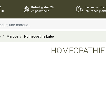
6
Retrait gratuit 2h
Livraison offe
h30
en pharmacie
en France
(sous
e
Marque
Homeopathie Labo
HOMEOPATHIE