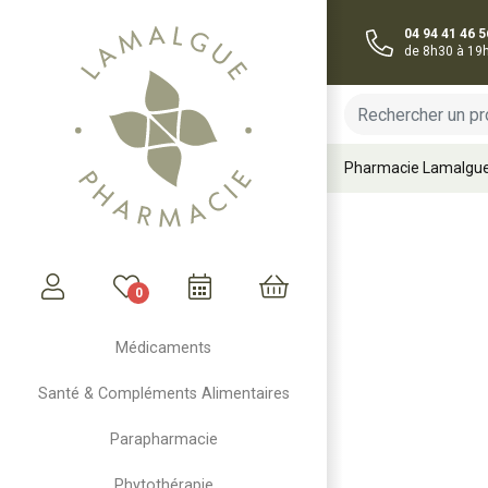
04 94 41 46 5
de 8h30 à 19
Pharmacie Lamalgu
0
Mon compte
Mon panier
Médicaments
Santé & Compléments Alimentaires
Parapharmacie
Phytothérapie