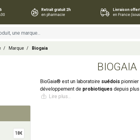
6
Retrait gratuit 2h
Livraison offe
h30
en pharmacie
en France
(sous
e
Marque
Biogaia
BIOGAIA
BioGaia® est un laboratoire
suédois
pionnier 
développement de
probiotiques
depuis plus
Présente dans plus de 110 pays, la marque e
souches brevetées de
Limosilactobacillus 
probiotiques les plus étudiés au monde.
Ajouter au panier
Ajouter au panie
Probiotiques Limosilac
18€