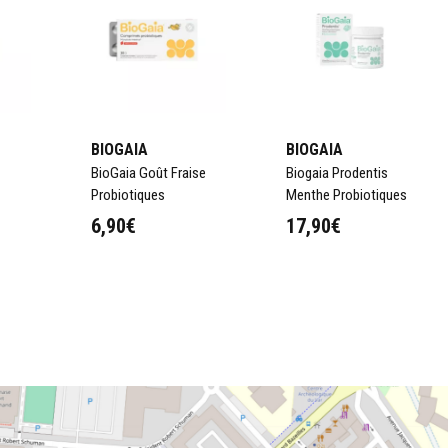
intestinal
robiologistes et
ires BioGaia® sont
e intestinal
à chaque
BIOGAIA
BIOGAIA
BioGaia Goût Fraise
Biogaia Prodentis
otiques
Probiotiques
Menthe Probiotiques
6,90€
17,90€
éveloppement. Depuis
heures de recherche à
lisées dans les formules
cientifiquement, avec de
nsi que des centaines de