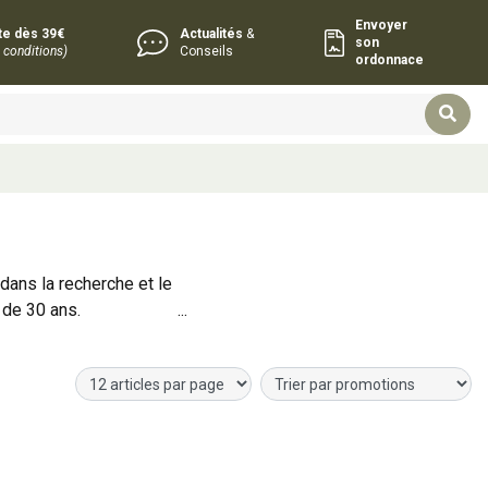
Envoyer
rte dès 39€
Actualités
&
son
 conditions)
Conseils
ordonnace
dans la recherche et le
 de 30 ans.
st reconnue pour ses
reuteri®
, parmi les
r
Ajouter au panier
tobacillus