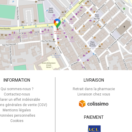
tobacillus
t une bactérie
crobiote humain. Elle
’une flore intestinale
INFORMATION
LIVRAISON
s années 1990, a permis
Qui sommes-nous ?
Retrait dans la pharmacie
limentaires ciblés pour
Contactez-nous
Livraison chez vous
larer un effet indésirable
ons générales de vente (CGV)
Mentions légales
Données personnelles
PAIEMENT
Cookies
on, l’enfant et l’adulte
es liés à l’alimentation