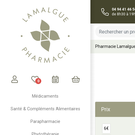
04 94 41 46 5
de 8h30 à 19
Pharmacie Lamalgu
0
Mon compte
Mon panier
Médicaments
Prix
Santé & Compléments Alimentaires
Parapharmacie
6€
Phytothérapie