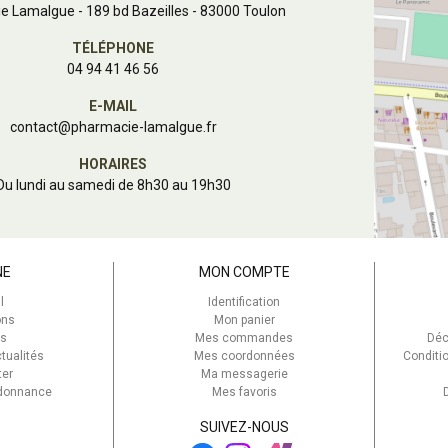
brevets internationaux.
e Lamalgue
-
189 bd Bazeilles - 83000 Toulon
TÉLÉPHONE
04 94 41 46 56
Qu’est-ce que le Limosilac
E-MAIL
reuteri® ?
contact
@
pharmacie-lamalgue.fr
HORAIRES
Le Limosilactobacillus reuteri® (L. reuteri) es
Du lundi au samedi de 8h30 au 19h30
probiotique naturellement présente dans le mi
participe à l’équilibre digestif et au maintien d
saine.
NE
MON COMPTE
Cette souche spécifique, découverte dans le
l
Identification
à BioGaia® de développer des compléments a
ons
Mon panier
:
s
Mes commandes
Déc
tualités
Mes coordonnées
Conditi
L’équilibre digestif
ter
Ma messagerie
rdonnance
Mes favoris
Le confort intestinal
Le soutien du microbiote chez le nourriss
SUIVEZ-NOUS
L’accompagnement en cas de déséquilibr