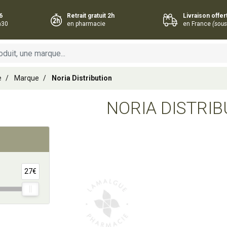
6
Retrait gratuit 2h
Livraison offe
h30
en pharmacie
en France
(sous
e
Marque
Noria Distribution
NORIA DISTRIB
Ajouter au panier
27€