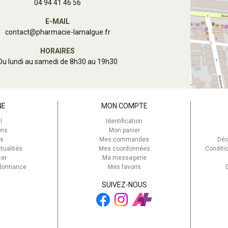
04 94 41 46 56
E-MAIL
contact
@
pharmacie-lamalgue.fr
HORAIRES
Du lundi au samedi de 8h30 au 19h30
NE
MON COMPTE
l
Identification
ons
Mon panier
s
Mes commandes
Déc
tualités
Mes coordonnées
Conditi
ter
Ma messagerie
rdonnance
Mes favoris
SUIVEZ-NOUS