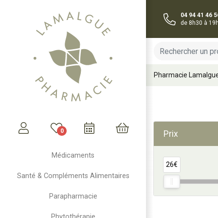
04 94 41 46 5
de 8h30 à 19
Pharmacie Lamalgu
0
Prix
Mon compte
Mon panier
Médicaments
26€
Santé & Compléments Alimentaires
Parapharmacie
Phytothérapie