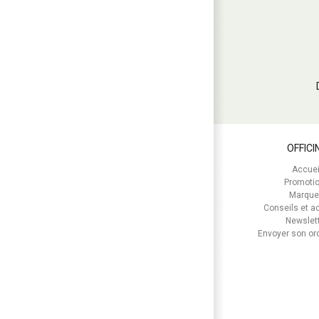
OFFICI
Accuei
Promoti
Marque
Conseils et ac
Newslet
Envoyer son o