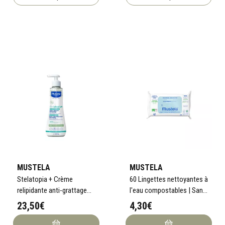
MUSTELA
MUSTELA
Stelatopia + Crème
60 Lingettes nettoyantes à
relipidante anti-grattage
l'eau compostables | Sans
certifiée BIO 300ml
parfum
23,50€
4,30€