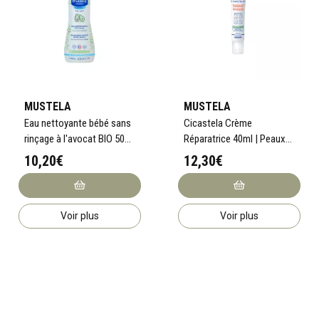
MUSTELA
MUSTELA
Eau nettoyante bébé sans
Cicastela Crème
rinçage à l'avocat BIO 500
Réparatrice 40ml | Peaux
ml
irritées
10,20€
12,30€
Voir plus
Voir plus