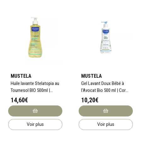
MUSTELA
MUSTELA
Huile lavante Stelatopia au
Gel Lavant Doux Bébé à
Tournesol BIO 500ml |
l'Avocat Bio 500 ml | Corps
Peau très sèche à
et Cheveux
14,60€
10,20€
atopique
Voir plus
Voir plus