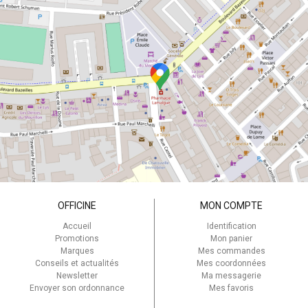
Recommandée par les professionnels de santé, elle
s'inscrit dans une démarche de proximité pour une
meilleure prise en charge de la santé bucco-dentaire.
Ensemble pour un avenir souriant : Avec ELGYDIUM,
imaginez les produits de demain et restez complices de vos
sourires. Rejoignez une marque qui place votre bien-être au
cœur de ses préoccupations, jour après jour.
OFFICINE
MON COMPTE
Accueil
Identification
Promotions
Mon panier
Marques
Mes commandes
Conseils et actualités
Mes coordonnées
Newsletter
Ma messagerie
Envoyer son ordonnance
Mes favoris