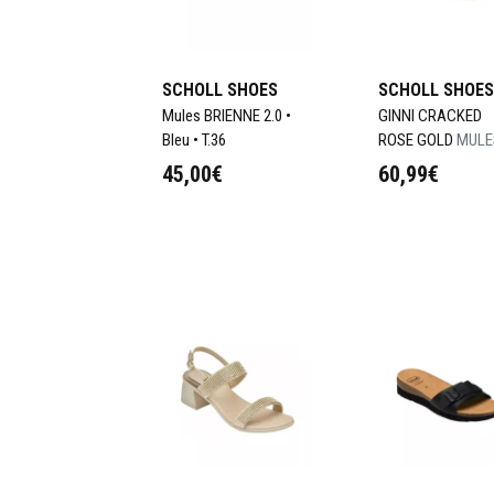
SCHOLL SHOES
SCHOLL SHOES
Mules BRIENNE 2.0 •
GINNI CRACKED
Bleu • T.36
ROSE GOLD
MULE
FEMMES - SCHOL
45,00€
60,99€
GINNI CRACKED
ROSE GOLD - T 39
Choisir
Choisir
Ajouter au panier
Ajouter au 