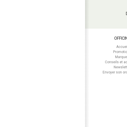
OFFICI
Accuei
Promoti
Marque
Conseils et ac
Newslet
Envoyer son o