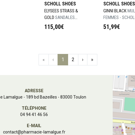
SCHOLL SHOES
SCHOLL SHOES
ELYSEES STRASS &
GINNI BLACK
MUL
GOLD
SANDALES
FEMMES - SCHOL
FEMMES ELYSEES
GINNI BLACK - T 
115,00€
51,99€
GOLD & STRASS - T
36
«
‹
1
2
›
»
ADRESSE
e Lamalgue
-
189 bd Bazeilles - 83000 Toulon
TÉLÉPHONE
04 94 41 46 56
E-MAIL
contact
@
pharmacie-lamalgue.fr