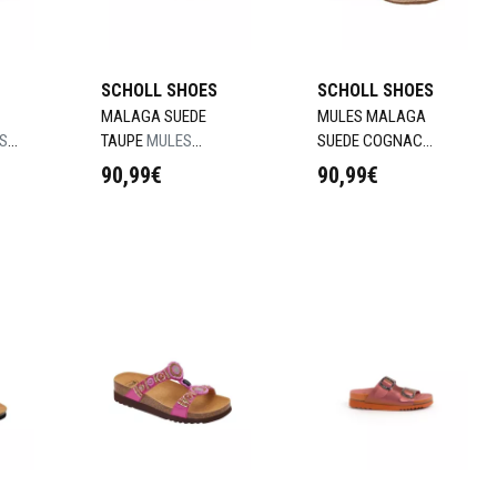
SCHOLL SHOES
SCHOLL SHOES
MALAGA SUEDE
MULES MALAGA
S
TAUPE
MULES
SUEDE COGNAC
L
MALAGA SUEDE
MULES MALAGA
90,99€
90,99€
TAUPE - T 37
COGNAC - T 39
Choisir
Choisir
panier
Ajouter au panier
Ajouter au panier