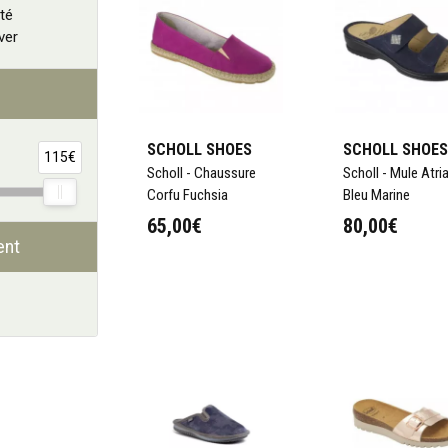
té
ver
SCHOLL SHOES
SCHOLL SHOES
115€
Scholl - Chaussure
Scholl - Mule Atri
Corfu Fuchsia
Bleu Marine
65,00€
80,00€
ent
Choisir
Ajouter au panier
Ajouter au 