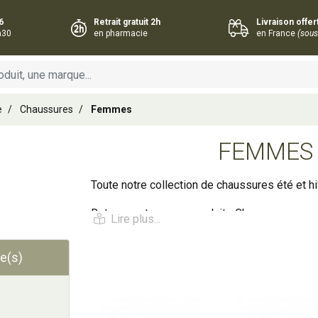
6
Retrait gratuit 2h
Livraison offe
h30
en pharmacie
en France
(sous
e
Chaussures
Femmes
FEMMES
Toute notre collection de chaussures été et h
Retrouvez tous vos produits Chaussures en v
parapharmacie en ligne. Vos gammes et référ
des meilleures marques à prix discount :
e(s)
Ajouter au panier
Ajouter au panie