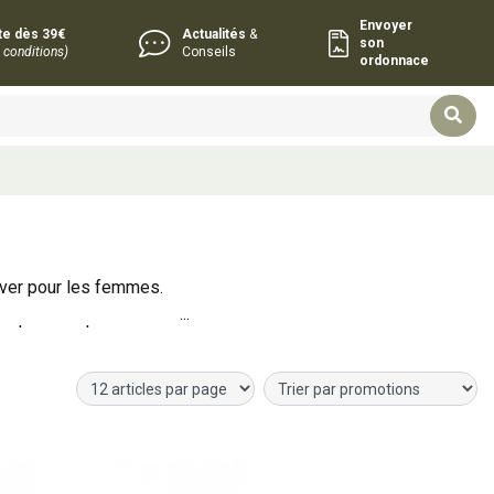
Envoyer
rte dès 39€
Actualités
&
son
 conditions)
Conseils
ordonnace
iver pour les femmes.
ente sur votre
ences incontournables
Choisir
r
Ajouter au panier
Ajouter au panier