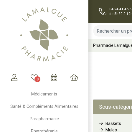
04 94 41 46 5
de 8h30 à 19
Pharmacie Lamalgu
0
Mon compte
Mon panier
Médicaments
Sous-catégori
Santé & Compléments Alimentaires
Parapharmacie
Baskets
Mules
Phytothérapie