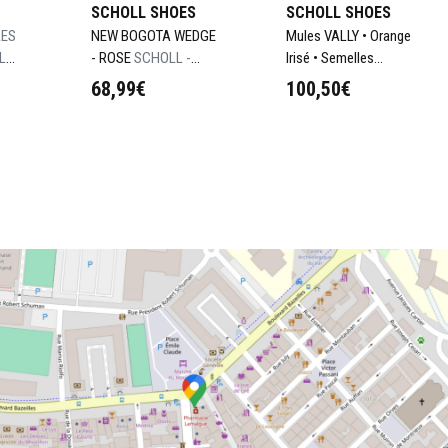
SCHOLL SHOES
SCHOLL SHOES
ES
NEW BOGOTA WEDGE
Mules VALLY • Orange
L
- ROSE
SCHOLL -
Irisé • Semelles
40
MULES NEW BOGOTA
Foamstep
Mules
68,99€
100,50€
WEDGE - ROSE - T 36
VALLY • Semelles
Foamstep • Orange
Irisé • T.36