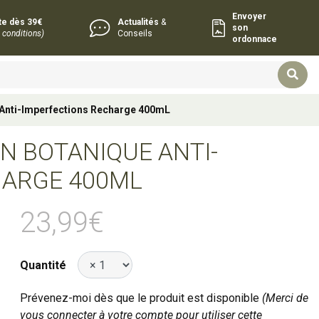
Envoyer
rte dès 39€
Actualités
&
son
 conditions)
Conseils
ordonnace
 Anti-Imperfections Recharge 400mL
N BOTANIQUE ANTI-
HARGE 400ML
23,99€
Quantité
Prévenez-moi dès que le produit est disponible
(Merci de
vous connecter à votre compte pour utiliser cette