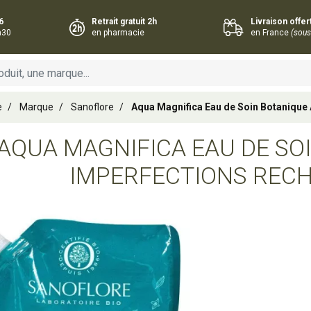
6
Retrait gratuit 2h
Livraison offe
h30
en pharmacie
en France
(sous
e
Marque
Sanoflore
Aqua Magnifica Eau de Soin Botanique
AQUA MAGNIFICA EAU DE SOI
IMPERFECTIONS REC