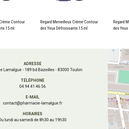
 Crème Contour
Regard Merveilleux Crème Contour
Regard M
nte 15 ml
des Yeux Défroissante 15 ml
des Yeux 
ADRESSE
e Lamalgue
-
189 bd Bazeilles - 83000 Toulon
TÉLÉPHONE
04 94 41 46 56
E-MAIL
contact
@
pharmacie-lamalgue.fr
HORAIRES
Du lundi au samedi de 8h30 au 19h30