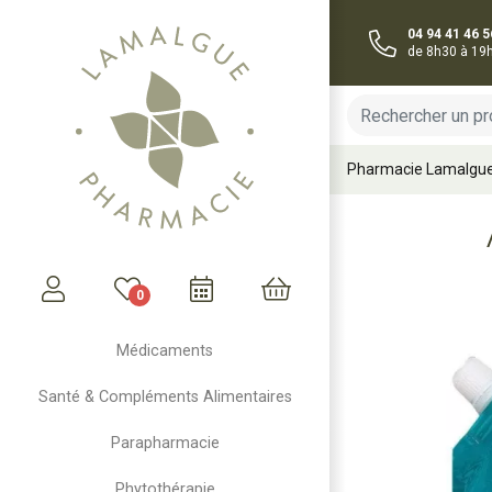
04 94 41 46 5
de 8h30 à 19
Pharmacie Lamalgu
0
Mon compte
Mon panier
Médicaments
Santé & Compléments Alimentaires
Parapharmacie
Phytothérapie