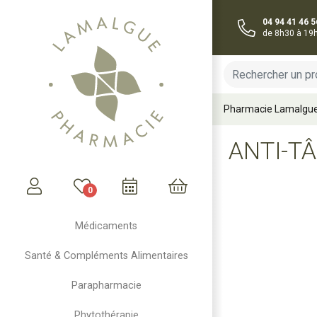
04 94 41 46 5
de 8h30 à 19
Pharmacie Lamalgu
ANTI-T
0
Mon compte
Mon panier
Médicaments
Santé & Compléments Alimentaires
Parapharmacie
Phytothérapie