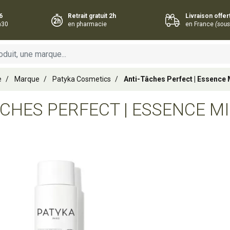
6
Retrait gratuit 2h
Livraison offe
h30
en pharmacie
en France
(sous
e
Marque
Patyka Cosmetics
Anti-Tâches Perfect | Essence 
ÂCHES PERFECT | ESSENCE M