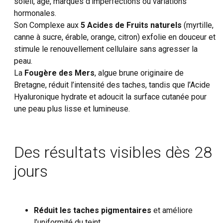
soleil, âge, marques d’imperfections ou variations
hormonales.
Son Complexe aux
5 Acides de Fruits naturels
(myrtille,
canne à sucre, érable, orange, citron) exfolie en douceur et
stimule le renouvellement cellulaire sans agresser la
peau.
La
Fougère des Mers
, algue brune originaire de
Bretagne, réduit l’intensité des taches, tandis que l’Acide
Hyaluronique hydrate et adoucit la surface cutanée pour
une peau plus lisse et lumineuse.
Des résultats visibles dès 28
jours
Réduit les taches pigmentaires
et améliore
l’uniformité du teint