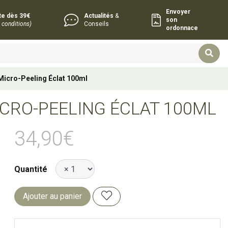
Envoyer
rte dès 39€
Actualités
&
son
 conditions)
Conseils
ordonnace
Micro-Peeling Éclat 100ml
ICRO-PEELING ÉCLAT 100ML
34,90€
Quantité
Ajouter au panier