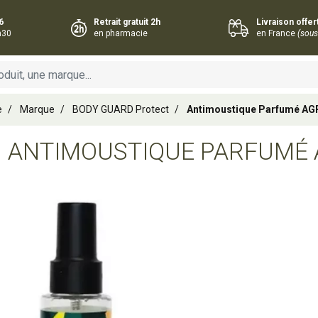
6
Retrait gratuit 2h
Livraison offe
h30
en pharmacie
en France
(sous
e
Marque
BODY GUARD Protect
Antimoustique Parfumé AG
ANTIMOUSTIQUE PARFUMÉ 