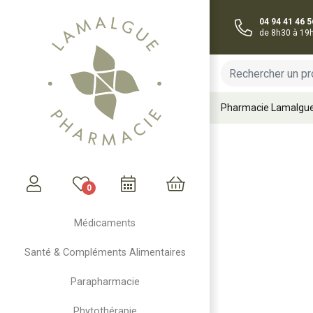
04 94 41 46 5
de 8h30 à 19
Pharmacie Lamalgu
0
Mon compte
Mon panier
Médicaments
Santé & Compléments Alimentaires
Parapharmacie
Phytothérapie