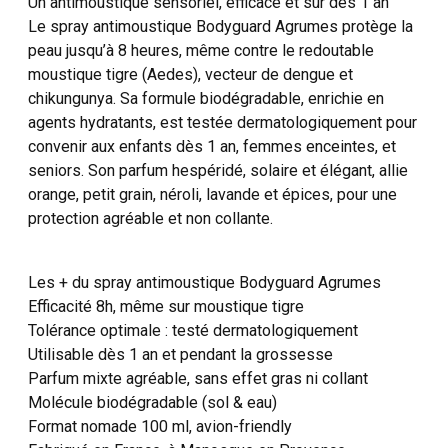
Un antimoustique sensoriel, efficace et sûr dès 1 an
Le spray antimoustique Bodyguard Agrumes protège la
peau jusqu’à 8 heures, même contre le redoutable
moustique tigre (Aedes), vecteur de dengue et
chikungunya. Sa formule biodégradable, enrichie en
agents hydratants, est testée dermatologiquement pour
convenir aux enfants dès 1 an, femmes enceintes, et
seniors. Son parfum hespéridé, solaire et élégant, allie
orange, petit grain, néroli, lavande et épices, pour une
protection agréable et non collante.
Les + du spray antimoustique Bodyguard Agrumes
Efficacité 8h, même sur moustique tigre
Tolérance optimale : testé dermatologiquement
Utilisable dès 1 an et pendant la grossesse
Parfum mixte agréable, sans effet gras ni collant
Molécule biodégradable (sol & eau)
Format nomade 100 ml, avion-friendly