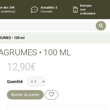
Envoyer
rte dès 39€
Actualités
&
son
 conditions)
Conseils
ordonnace
RUMES • 100 ml
AGRUMES • 100 ML
12,90€
Quantité
Ajouter au panier