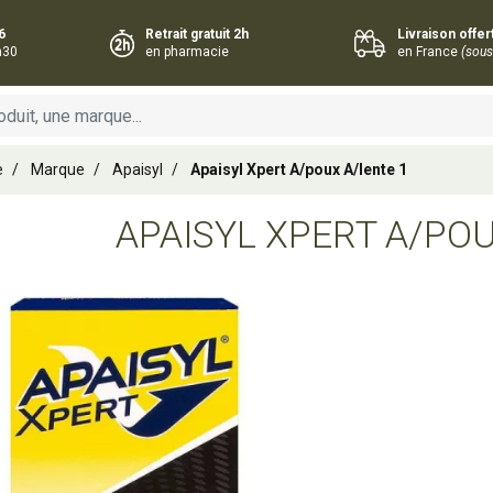
6
Retrait gratuit 2h
Livraison offe
h30
en pharmacie
en France
(sous
e
Marque
Apaisyl
Apaisyl Xpert A/poux A/lente 1
APAISYL XPERT A/POU