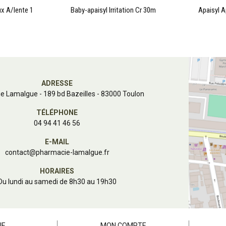
x A/lente 1
Baby-apaisyl Irritation Cr 30m
Apaisyl A
ADRESSE
e Lamalgue
-
189 bd Bazeilles - 83000 Toulon
TÉLÉPHONE
04 94 41 46 56
E-MAIL
contact
@
pharmacie-lamalgue.fr
HORAIRES
Du lundi au samedi de 8h30 au 19h30
NE
MON COMPTE