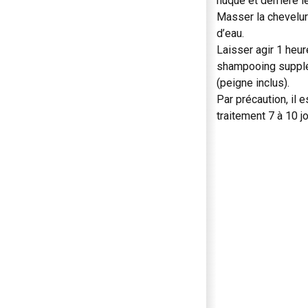
nuque et derrière le
Masser la chevelure
d’eau.
Laisser agir 1 heur
shampooing supplé
(peigne inclus).
Par précaution, il 
traitement 7 à 10 jo