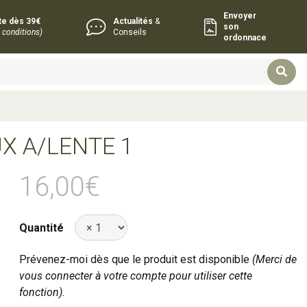
Envoyer
rte dès 39€
Actualités
&
son
 conditions)
Conseils
ordonnace
X A/LENTE 1
16,00€
Quantité
Prévenez-moi dès que le produit est disponible
(Merci de
vous connecter à votre compte pour utiliser cette
fonction).