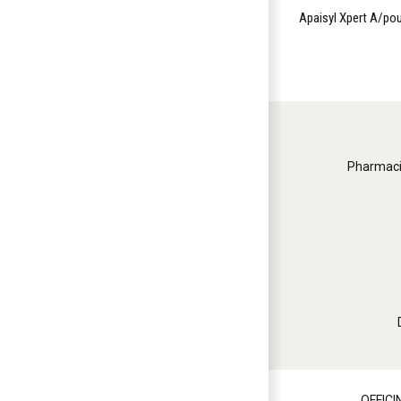
ns
Poux Apaisyl Sh+peigne 200ml
Apaisyl Xpert A/pou
Pharmaci
OFFICI