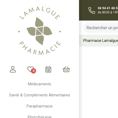
04 94 41 46 5
de 8h30 à 19
Pharmacie Lamalgu
0
Mon compte
Mon panier
Médicaments
Santé & Compléments Alimentaires
Parapharmacie
Phytothérapie