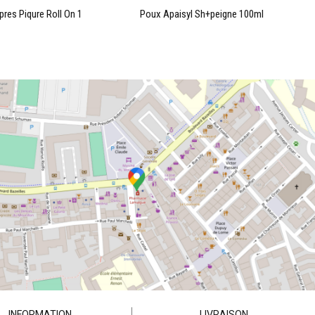
pres Piqure Roll On 1
Poux Apaisyl Sh+peigne 100ml
INFORMATION
LIVRAISON