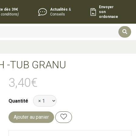
Envoyer
rte dès 39€
Actualités
&
son
 conditions)
Conseils
ordonnace
H -TUB GRANU
3,40€
Quantité
Ajouter au panier