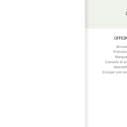
OFFICI
Accuei
Promoti
Marque
Conseils et ac
Newslet
Envoyer son o