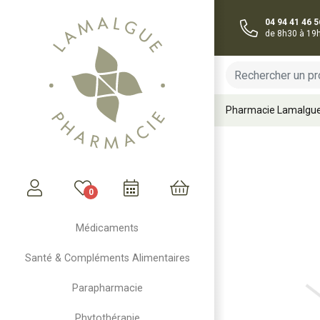
04 94 41 46 5
de 8h30 à 19
Pharmacie Lamalgu
0
Mon compte
Mon panier
Médicaments
Santé & Compléments Alimentaires
Parapharmacie
Phytothérapie