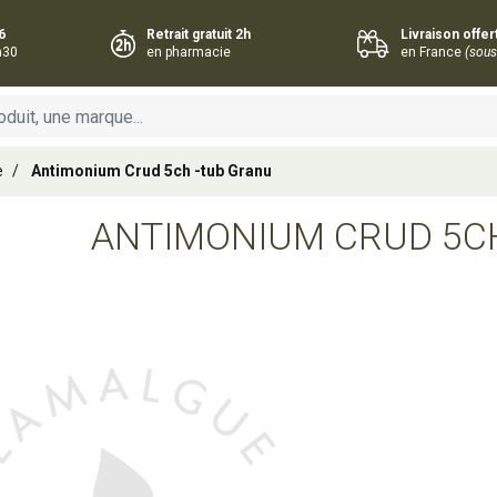
6
Retrait gratuit 2h
Livraison offe
h30
en pharmacie
en France
(sous
e
Antimonium Crud 5ch -tub Granu
ANTIMONIUM CRUD 5C