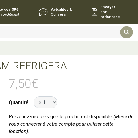
Envoyer
rte dès 39€
Actualités
&
son
 conditions)
Conseils
ordonnace
AM REFRIGERA
7,50€
Quantité
Prévenez-moi dès que le produit est disponible
(Merci de
vous connecter à votre compte pour utiliser cette
fonction).