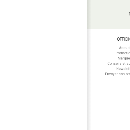
OFFICI
Accuei
Promoti
Marque
Conseils et ac
Newslet
Envoyer son o