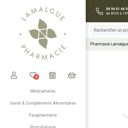
04 94 41 46 5
de 8h30 à 19
Pharmacie Lamalgu
0
Mon compte
Mon panier
Médicaments
Santé & Compléments Alimentaires
Parapharmacie
Phytothérapie