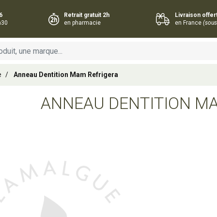
6
Retrait gratuit 2h
Livraison offe
h30
en pharmacie
en France
(sous
e
Anneau Dentition Mam Refrigera
ANNEAU DENTITION M