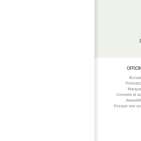
OFFICI
Accuei
Promoti
Marque
Conseils et ac
Newslet
Envoyer son o