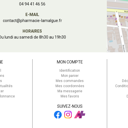
04 94 41 46 56
E-MAIL
contact
@
pharmacie-lamalgue.fr
HORAIRES
Du lundi au samedi de 8h30 au 19h30
NE
MON COMPTE
l
Identification
ons
Mon panier
s
Mes commandes
Déc
tualités
Mes coordonnées
Conditi
ter
Ma messagerie
rdonnance
Mes favoris
SUIVEZ-NOUS