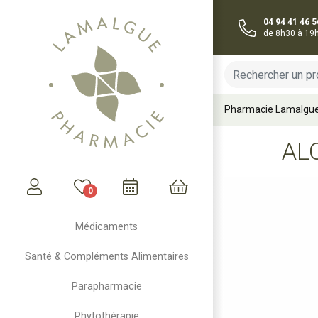
04 94 41 46 5
de 8h30 à 19
Pharmacie Lamalgu
AL
0
Mon compte
Mon panier
Médicaments
Santé & Compléments Alimentaires
Parapharmacie
Phytothérapie