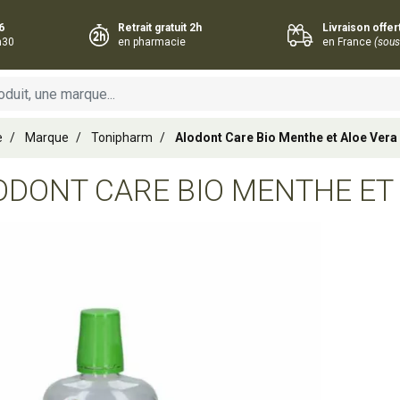
6
Retrait gratuit 2h
Livraison offe
h30
en pharmacie
en France
(sous
e
Marque
Tonipharm
Alodont Care Bio Menthe et Aloe Vera
ODONT CARE BIO MENTHE ET 