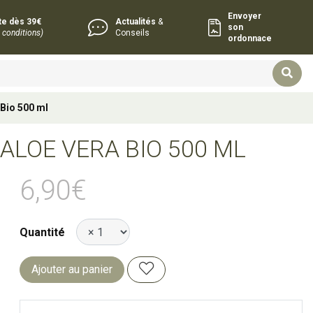
Envoyer
rte dès 39€
Actualités
&
son
 conditions)
Conseils
ordonnace
 Bio 500 ml
ALOE VERA BIO 500 ML
6,90€
Quantité
Ajouter au panier